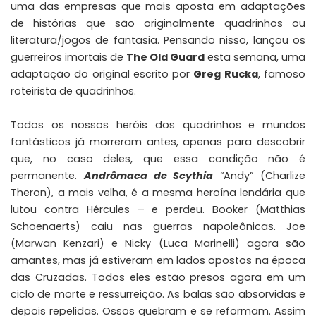
uma das empresas que mais aposta em adaptações
de histórias que são originalmente quadrinhos ou
literatura/jogos de fantasia. Pensando nisso, lançou os
guerreiros imortais de
The Old Guard
esta semana, uma
adaptação do original escrito por
Greg Rucka
, famoso
roteirista de quadrinhos.
Todos os nossos heróis dos quadrinhos e mundos
fantásticos já morreram antes, apenas para descobrir
que, no caso deles, que essa condição não é
permanente.
Andrômaca de Scythia
“Andy” (Charlize
Theron), a mais velha, é a mesma heroína lendária que
lutou contra Hércules – e perdeu. Booker (Matthias
Schoenaerts) caiu nas guerras napoleônicas. Joe
(Marwan Kenzari) e Nicky (Luca Marinelli) agora são
amantes, mas já estiveram em lados opostos na época
das Cruzadas. Todos eles estão presos agora em um
ciclo de morte e ressurreição. As balas são absorvidas e
depois repelidas. Ossos quebram e se reformam. Assim