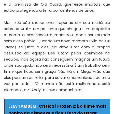
é a premissa de Old Guard, guerreiros imortais que
estão protegendo a terra por centenas de anos.
Mas eles são excepcionais apenas em sua resiliência
sobrenatural – um presente que chegou sem propósito
e, como a experiência demonstrou, pode ser retirado
sem aviso prévio. Quando um novo membro (Nilo de KiKi
Layne) se junta a eles, ele deve lutar com a própria
desilusão da equipe. Eles lutam pelos oprimidos há
séculos, mas agora não conseguem imaginar um futuro
onde sua ajuda não será necessária. É um trabalho sem
fim e que ficou sem graça. Não há um Mega vilão que
eles possam derrotar para salvar a humanidade de uma
vez por todas. “O mundo não está melhorando, está
piorando”, diz “Andy” a seus companheiros.
LEIA TAMBÉM:
Crítica | Frozen 2: É o filme mais
bonito da Disney que ficou fora do Oscar