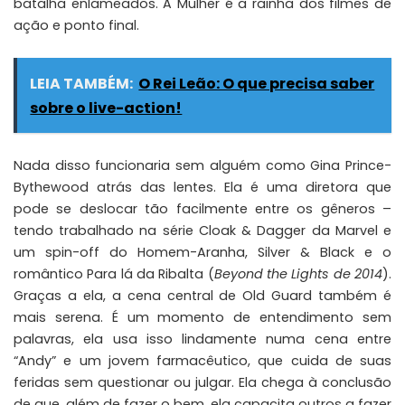
batalha enlameados. A Mulher é a rainha dos filmes de
ação e ponto final.
LEIA TAMBÉM:
O Rei Leão: O que precisa saber
sobre o live-action!
Nada disso funcionaria sem alguém como Gina Prince-
Bythewood atrás das lentes. Ela é uma diretora que
pode se deslocar tão facilmente entre os gêneros –
tendo trabalhado na série
Cloak & Dagger
da Marvel e
um spin-off do Homem-Aranha, Silver & Black e o
romântico Para lá da Ribalta (
Beyond the Lights de 2014
).
Graças a ela, a cena central de Old Guard também é
mais serena. É um momento de entendimento sem
palavras, ela usa isso lindamente numa cena entre
“Andy” e um jovem farmacêutico, que cuida de suas
feridas sem questionar ou julgar. Ela chega à conclusão
de que, além de fazer o bem, ela capacita outros a fazer