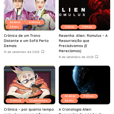
Análise
Crônica
Séries
Crítica
Filmes
Crônica de um Trono
Resenha: Alien: Romulus – A
Distante e um Sofá Perto
Ressurreição que
Demais
Precisávamos (E
Merecíamos)
13 de setembro de 2025
8 de setembro de 2025
Análise
Filmes
Crônica
Quadrinhos
Séries
Crônica – por quanto tempo
A Cronologia Alien: