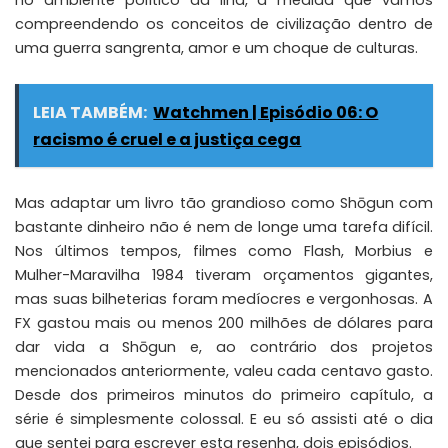
no ambiente político da ilha, à medida que vamos
compreendendo os conceitos de civilização dentro de
uma guerra sangrenta, amor e um choque de culturas.
LEIA TAMBÉM:
Watchmen | Episódio 06: O
racismo é cruel e a justiça cega
Mas adaptar um livro tão grandioso como Shōgun com
bastante dinheiro não é nem de longe uma tarefa difícil.
Nos últimos tempos, filmes como Flash, Morbius e
Mulher-Maravilha 1984 tiveram orçamentos gigantes,
mas suas bilheterias foram medíocres e vergonhosas. A
FX gastou mais ou menos 200 milhões de dólares para
dar vida a Shōgun e, ao contrário dos projetos
mencionados anteriormente, valeu cada centavo gasto.
Desde dos primeiros minutos do primeiro capítulo, a
série é simplesmente colossal. E eu só assisti até o dia
que sentei para escrever esta resenha, dois episódios.