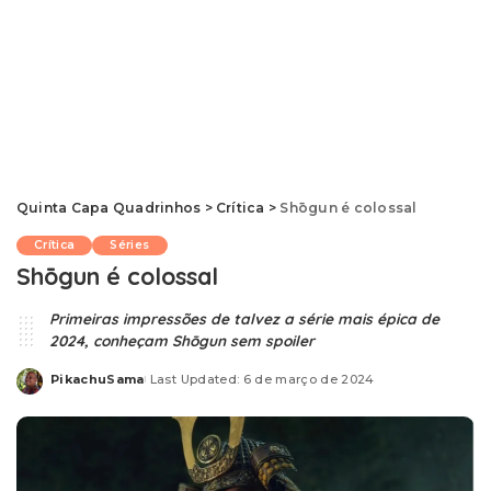
Quinta Capa Quadrinhos
>
Crítica
>
Shōgun é colossal
Crítica
Séries
Shōgun é colossal
Primeiras impressões de talvez a série mais épica de
2024, conheçam Shōgun sem spoiler
PikachuSama
Last Updated: 6 de março de 2024
Posted
by