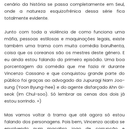
cenário da história se passa completamente em Seul,
onde a natureza esquizofrênica dessa série fica
totalmente evidente.
Junto com toda a violência de como funciona uma
máfia, pessoas estilosas e maquinações legais, existe
também uma trama com muita comédia barulhenta,
coisa que os coreanos são os mestres deste gênero. E
eu ainda estou falando do primeiro episódio. Uma boa
porcentagem da comédia que me fazia rir durante
Vincenzo Cassano e que conquistou grande parte do
público foi graças ao advogado da Jupuragi Nam Joo-
sung (Yoon Byung-hee) e do agente disfarçado Ahn Gi-
seok (Im Chul-soo). Só lembrar as cenas dos dois já
estou sorrindo. =)
Mas vamos voltar à trama que até agora só estou
falando dos personagens. Pois bem, Vincenzo acaba se
envolvendo num macabro jogo de corrupção e