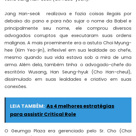
Jang Han-seok realizava e fazia coisas ilegais por
debaixo do pano e para não sujar o nome da Babel e
principalmente seu nome, ele comprou diversos
advogados corruptos que executaram suas ordens
malignas. A mais proeminente era a astuta Choi Myung-
hee (Kim Yeo-jin), inflexível em sua lealdade ao chefe,
mesmo quando sua vida estava sob a mira de uma
arma. Além dela, também tinha o advogado-chefe do
escritório Wusang, Han Seung-hyuk (Cho Han-cheul),
dissimulado em suas lealdades e criativo em suas
conexões.
LEIA TAMBÉM:
As 4 melhores estratégias
para assistir Critical Role
O Geumga Plaza era gerenciado pelo Sr. Cho (Choi