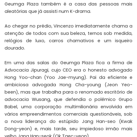
Geumga Plaza também é a casa das pessoas mais
aleatórias que já assisti num K-drama.
Ao chegar no prédio, Vincenzo imediatamente chama a
atenção de todos com sua beleza, ternos sob medida,
relógios de luxo, carros chamativos e um isqueiro
dourado.
Em uma das salas do Geumga Plaza fica a firma de
Advocacia Jipuragi, cujo CEO era o honesto advogado
Hong Yoo-chan (Yoo Jae-myung). Pai da eficiente e
ambiciosa advogada Hong Cha-young (Jeon Yeo-
been), mas que trabalha para o renomado escritório de
advocacia Wusang, que defendia o polêmico Grupo
Babel, uma corporação multimilionária envolvida em
vários empreendimentos comerciais questionáveis, sob
a nova liderança do estúpido Jang Han-seo (Kwak
Dong-yeon) e, mais tarde, seu impiedoso irmão mais
velho Jang Han-seok (Ok Taec-yeon).