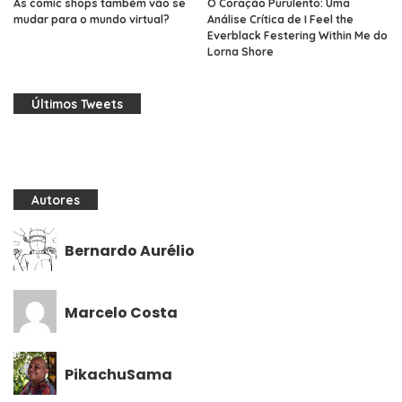
As comic shops também vão se
O Coração Purulento: Uma
mudar para o mundo virtual?
Análise Crítica de I Feel the
Everblack Festering Within Me do
Lorna Shore
Últimos Tweets
Autores
Bernardo Aurélio
Marcelo Costa
PikachuSama