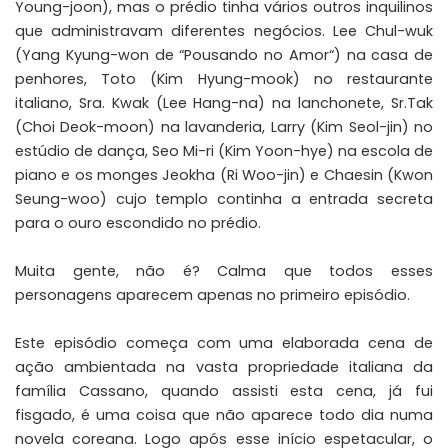
Young-joon), mas o prédio tinha vários outros inquilinos
que administravam diferentes negócios. Lee Chul-wuk
(Yang Kyung-won de “
Pousando no Amor
“) na casa de
penhores, Toto (Kim Hyung-mook) no restaurante
italiano, Sra. Kwak (Lee Hang-na) na lanchonete, Sr.Tak
(Choi Deok-moon) na lavanderia, Larry (Kim Seol-jin) no
estúdio de dança, Seo Mi-ri (Kim Yoon-hye) na escola de
piano e os monges Jeokha (Ri Woo-jin) e Chaesin (Kwon
Seung-woo) cujo templo continha a entrada secreta
para o ouro escondido no prédio.
Muita gente, não é? Calma que todos esses
personagens aparecem apenas no primeiro episódio.
Este episódio começa com uma elaborada cena de
ação ambientada na vasta propriedade italiana da
família Cassano, quando assisti esta cena, já fui
fisgado, é uma coisa que não aparece todo dia numa
novela coreana. Logo após esse início espetacular, o