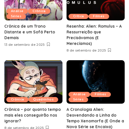
Análise
Crônica
Séries
Crítica
Filmes
Crônica de um Trono
Resenha: Alien: Romulus – A
Distante e um Sofá Perto
Ressurreição que
Demais
Precisávamos (E
Merecíamos)
13 de setembro de 2025
8 de setembro de 2025
Análise
Filmes
Crônica
Quadrinhos
Séries
Crônica – por quanto tempo
A Cronologia Alien:
mais eles conseguirão nos
Desvendando a Linha do
ignorar?
Tempo Xenomorfa (E Onde a
Nova Série se Encaixa)
8 de setembro de 2025