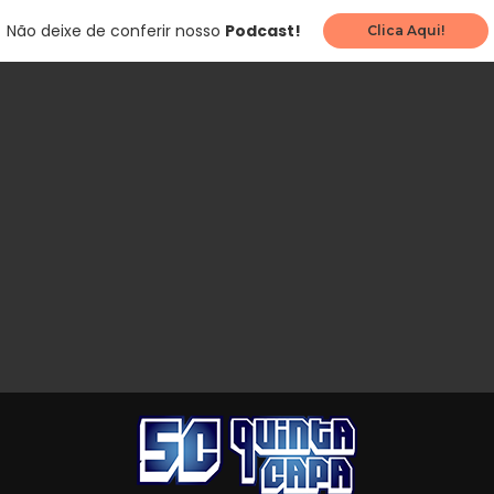
Não deixe de conferir nosso
Podcast!
Clica Aqui!