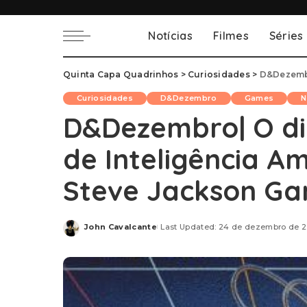
Notícias
Filmes
Séries
Quinta Capa Quadrinhos
>
Curiosidades
>
D&Dezembro| O
Curiosidades
D&Dezembro
Games
N
D&Dezembro| O di
de Inteligência A
Steve Jackson G
John Cavalcante
Last Updated: 24 de dezembro de 2
Posted
by