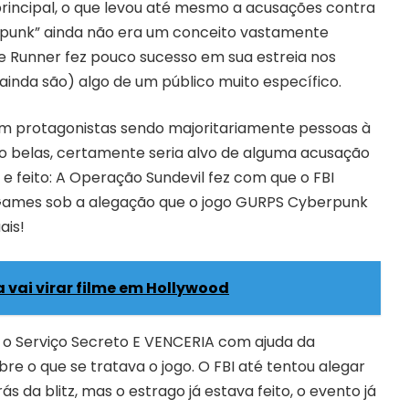
principal, o que levou até mesmo a acusações contra
rpunk” ainda não era um conceito vastamente
 Runner fez pouco sucesso em sua estreia nos
e ainda são) algo de um público muito específico.
m protagonistas sendo majoritariamente pessoas à
 belas, certamente seria alvo de alguma acusação
 e feito: A Operação Sundevil fez com que o FBI
 Games sob a alegação que o jogo GURPS Cyberpunk
ais!
ra vai virar filme em Hollywood
a o Serviço Secreto E VENCERIA com ajuda da
bre o que se tratava o jogo. O FBI até tentou alegar
s da blitz, mas o estrago já estava feito, o evento já