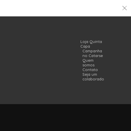
Loja Quinta
Capa
Campanha
no Catarse
Quem
somos
Contato
Seja um
colaborador