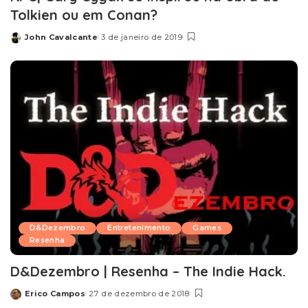
Tolkien ou em Conan?
John Cavalcante
3 de janeiro de 2019
Posted
by
D&Dezembro
Entretenimento
Games
Resenha
D&Dezembro | Resenha – The Indie Hack.
Erico Campos
27 de dezembro de 2018
Posted