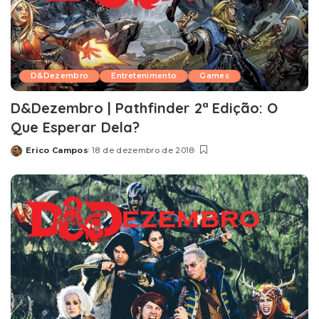
D&Dezembro
Entretenimento
Games
D&Dezembro | Pathfinder 2ª Edição: O
Que Esperar Dela?
Erico Campos
18 de dezembro de 2018
Posted
by