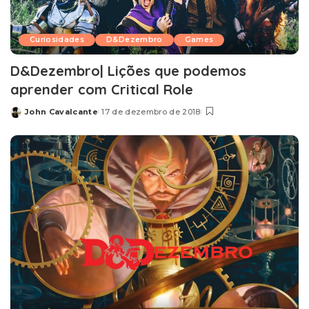
Curiosidades
D&Dezembro
Games
D&Dezembro| Lições que podemos
aprender com Critical Role
John Cavalcante
17 de dezembro de 2018
Posted
by