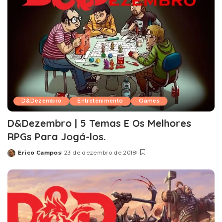
D&Dezembro
Entretenimento
Games
D&Dezembro | 5 Temas E Os Melhores
RPGs Para Jogá-los.
Erico Campos
23 de dezembro de 2018
Posted
by