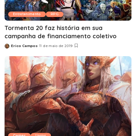
Entretenimento
RPG
Tormenta 20 faz história em sua
campanha de financiamento coletivo
Erico Campos
11 de maio de 2019
Posted
by
Games
Livros