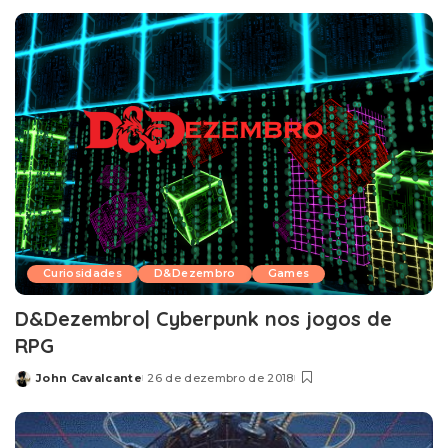
by
Curiosidades
D&Dezembro
Games
D&Dezembro| Cyberpunk nos jogos de
RPG
John Cavalcante
26 de dezembro de 2018
Posted
by