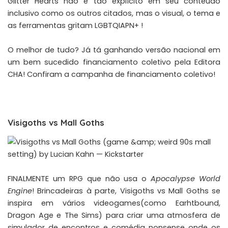
Glitter Hearts não é tão explícito em seu conteúdo
inclusivo como os outros citados, mas o visual, o tema e
as ferramentas gritam LGBTQIAPN+ !
O melhor de tudo? Já tá ganhando versão nacional em
um bem sucedido financiamento coletivo pela Editora
CHA! Confiram a campanha de
financiamento coletivo
!
Visigoths vs Mall Goths
FINALMENTE um RPG que não usa o
Apocalypse World
Engine
! Brincadeiras à parte, Visigoths vs Mall Goths se
inspira em vários videogames(como Earhtbound,
Dragon Age e The Sims) para criar uma atmosfera de
simulador de encontros e comédia nonsense onde os