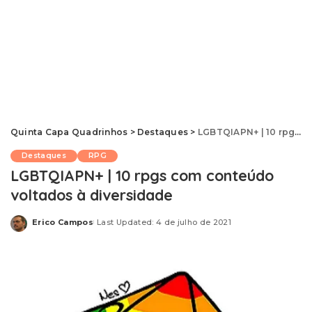
Quinta Capa Quadrinhos
>
Destaques
>
LGBTQIAPN+ | 10 rpgs com conteúdo voltados à diversidade
Destaques
RPG
LGBTQIAPN+ | 10 rpgs com conteúdo
voltados à diversidade
Erico Campos
Last Updated: 4 de julho de 2021
Posted
by