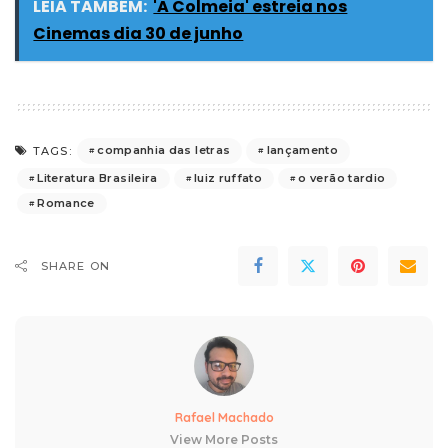
LEIA TAMBÉM:
'A Colmeia' estreia nos
Cinemas dia 30 de junho
companhia das letras
lançamento
TAGS:
Literatura Brasileira
luiz ruffato
o verão tardio
Romance
SHARE ON
Rafael Machado
View More Posts