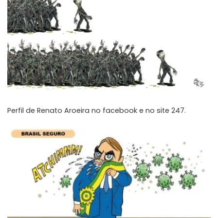
Perfil de Renato Aroeira
no facebook
e no
site 247
.