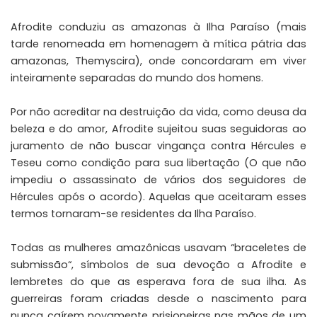
Afrodite conduziu as amazonas à Ilha Paraíso (mais
tarde renomeada em homenagem à mítica pátria das
amazonas, Themyscira), onde concordaram em viver
inteiramente separadas do mundo dos homens.
Por não acreditar na destruição da vida, como deusa da
beleza e do amor, Afrodite sujeitou suas seguidoras ao
juramento de não buscar vingança contra Hércules e
Teseu como condição para sua libertação (O que não
impediu o assassinato de vários dos seguidores de
Hércules após o acordo). Aquelas que aceitaram esses
termos tornaram-se residentes da Ilha Paraíso.
Todas as mulheres amazônicas usavam “
braceletes de
submissão
“, símbolos de sua devoção a Afrodite e
lembretes do que as esperava fora de sua ilha. As
guerreiras foram criadas desde o nascimento para
nunca caírem novamente prisioneiras nas mãos de um