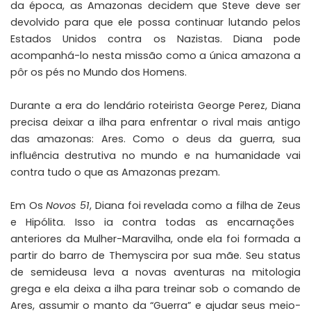
da época, as Amazonas decidem que Steve deve ser
devolvido para que ele possa continuar lutando pelos
Estados Unidos contra os Nazistas. Diana pode
acompanhá-lo nesta missão como a única amazona a
pôr os pés no Mundo dos Homens.
Durante a era do lendário roteirista
George Perez
, Diana
precisa deixar a ilha para enfrentar o rival mais antigo
das amazonas: Ares. Como o deus da guerra, sua
influência destrutiva no mundo e na humanidade vai
contra tudo o que as Amazonas prezam.
Em Os
Novos 51
, ​​Diana foi revelada como a filha de
Zeus
e Hipólita. Isso ia contra todas as encarnações
anteriores da Mulher-Maravilha, onde ela foi formada a
partir do barro de Themyscira por sua mãe. Seu status
de semideusa leva a novas aventuras na mitologia
grega e ela deixa a ilha para treinar sob o comando de
Ares, assumir o manto da “Guerra” e ajudar seus meio-