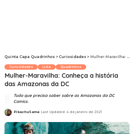
Quinta Capa Quadrinhos
>
Curiosidades
>
Mulher-Maravilha: Conheça a história das Amazonas da DC
Curiosidades
Lista
Quadrinhos
Mulher-Maravilha: Conheça a história
das Amazonas da DC
Tudo que precisa saber sobre as Amazonas da DC
Comics.
PikachuSama
Last Updated: 4 de janeiro de 2021
Posted
by