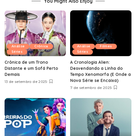
You Might Also Enjoy
Análise
Crônica
Análise
Filmes
Séries
Séries
Crônica de um Trono
A Cronologia Alien:
Distante e um Sofá Perto
Desvendando a Linha do
Demais
Tempo Xenomorfa (E Onde a
Nova Série se Encaixa)
13 de setembro de 2025
7 de setembro de 2025