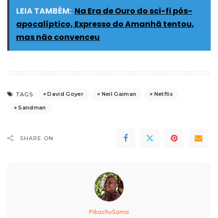
LEIA TAMBÉM:
Na Era de Ouro do sci-fi pós-
apocalíptico, Expresso do Amanhã tentou,
mas não convenceu
David Goyer
Neil Gaiman
Netflix
TAGS:
Sandman
SHARE ON
PikachuSama