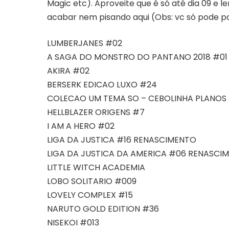
Magic etc). Aproveite que é só até dia 09 e
acabar nem pisando aqui (Obs: vc só pode 
LUMBERJANES #02
A SAGA DO MONSTRO DO PANTANO 2018 #01
AKIRA #02
BERSERK EDICAO LUXO #24
COLECAO UM TEMA SO – CEBOLINHA PLANOS I
HELLBLAZER ORIGENS #7
I AM A HERO #02
LIGA DA JUSTICA #16 RENASCIMENTO
LIGA DA JUSTICA DA AMERICA #06 RENASCI
LITTLE WITCH ACADEMIA
LOBO SOLITARIO #009
LOVELY COMPLEX #15
NARUTO GOLD EDITION #36
NISEKOI #013