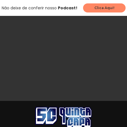
Não deixe de conferir nosso
Podcast!
Clica Aqui!