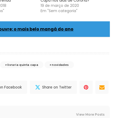
eferida
Capa nos dias de Corona?
2018
19 de março de 2020
os"
Em "Sem categoria"
ouvre: o mais belo mangá do ano
livraria quinta capa
novidades
on Facebook
Share on Twitter
View More Posts