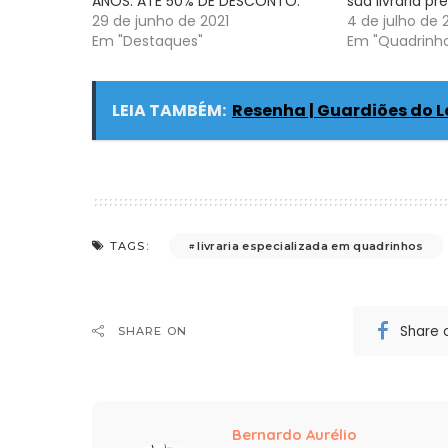
ANOS: ATÉ 50% DE DESCONTO.
sua livraria pr
29 de junho de 2021
4 de julho de 
Em "Destaques"
Em "Quadrinh
LEIA TAMBÉM:
Resenha | Guardiões do L
livraria especializada em quadrinhos
TAGS:
Share 
SHARE ON
Bernardo Aurélio