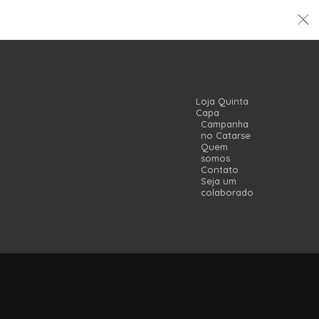
Loja Quinta
Capa
Campanha
no Catarse
Quem
somos
Contato
Seja um
colaborador