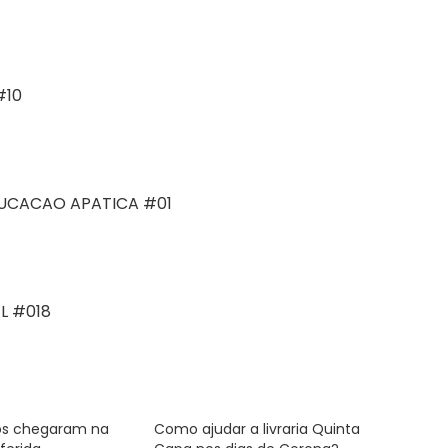
#10
DUCACAO APATICA #01
L #018
los chegaram na
Como ajudar a livraria Quinta