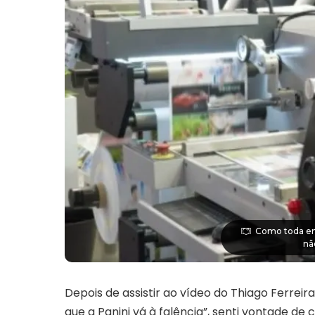
Como toda emp
nã
Depois de assistir ao
vídeo
do Thiago Ferreira
que a Panini vá à falência”, senti vontade d