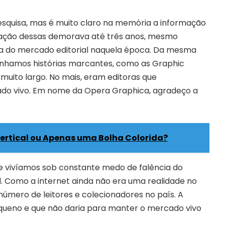
pesquisa, mas é muito claro na memória a informação
icação dessas demorava até três anos, mesmo
cia do mercado editorial naquela época. Da mesma
ínhamos histórias marcantes, como as Graphic
uito largo. No mais, eram editoras que
do vivo. Em nome da Opera Graphica, agradeço a
ertical ou Apenas uma Bolha Colorida?
vivíamos sob constante medo de falência do
l. Como a internet ainda não era uma realidade no
úmero de leitores e colecionadores no país. A
ueno e que não daria para manter o mercado vivo