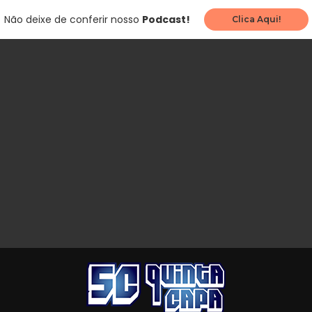
Não deixe de conferir nosso
Podcast!
Clica Aqui!