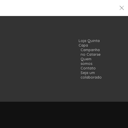
Loja Quinta
Capa
Campanha
no Catarse
Quem
somos
Contato
Seja um
colaborador