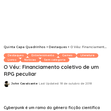
Quinta Capa Quadrinhos
>
Destaques
>
O Véu: Financiamento coletivo de um RPG peculiar
Destaques
Entretenimento
Games
Literatura
Livros
Notícias
Sem categoria
O Véu: Financiamento coletivo de um
RPG peculiar
John Cavalcante
Last Updated: 18 de outubro de 2018
Posted
by
Cyberpunk é um ramo do gênero ficção científica