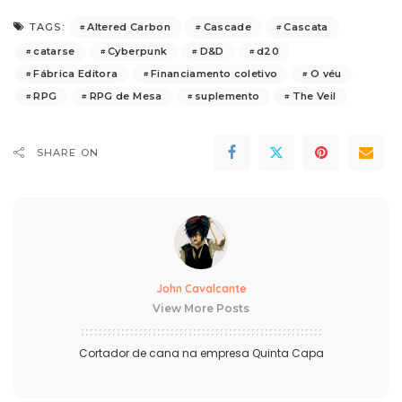
Altered Carbon
Cascade
Cascata
TAGS:
catarse
Cyberpunk
D&D
d20
Fábrica Editora
Financiamento coletivo
O véu
RPG
RPG de Mesa
suplemento
The Veil
SHARE ON
John Cavalcante
View More Posts
Cortador de cana na empresa Quinta Capa