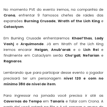
No momento PVE do evento iremos, na companhia de
Crona
, enfrentar 9 famosos chefes de raides das
expansões
Burning Crusade
,
Wrath of the Lich King
e
Cataclysm
.
Em Burning Crusade enfrentaremos
Khael’thas
,
Lady
Vashj
e
Arquimonde
. Já em Wrath of the Lich King
iremos encarar
Heigan
,
Anub’arak
e o
Lich Rei
e
finalmente em Cataclysm serão
Cho’gall
,
Nefarian
e
Ragnaros
.
Lembrando que para participar desse evento o jogador
precisará ter um personagem
nível 120 e com no
mínimo 380 de nível de item
.
Para ingressar na jornada você precisa ir até as
Cavernas do Tempo
em
Tanaris
e falar com Crona. A