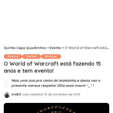
Quinta Capa Quadrinhos
>
Evento
>
O World of Warcraft está fazendo 15 anos e tem evento!
Evento
Games
Notícias
O World of Warcraft está fazendo 15
anos e tem evento!
Mais uma ano pra conta do WoWzinho e dessa vez o
presente merece respeito! Olha essa mount *_* !
timEU
Last Updated: 14 de novembro de 2019
Posted
by