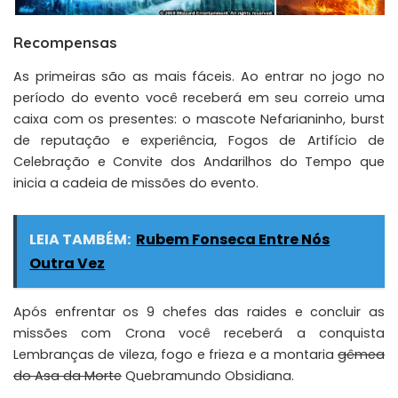
Recompensas
As primeiras são as mais fáceis. Ao entrar no jogo no
período do evento você receberá em seu correio uma
caixa com os presentes: o mascote
Nefarianinho
,
burst
de reputação e experiência
,
Fogos de Artifício de
Celebração
e
Convite dos Andarilhos do Tempo
que
inicia a cadeia de missões do evento.
LEIA TAMBÉM:
Rubem Fonseca Entre Nós
Outra Vez
Após enfrentar os 9 chefes das raides e concluir as
missões com Crona você receberá a conquista
Lembranças de vileza, fogo e frieza
e a montaria
gêmea
do Asa da Morte
Quebramundo Obsidiana
.