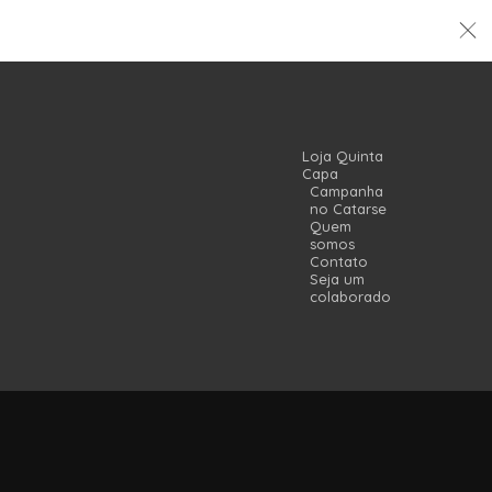
Loja Quinta
Capa
Campanha
no Catarse
Quem
somos
Contato
Seja um
colaborador