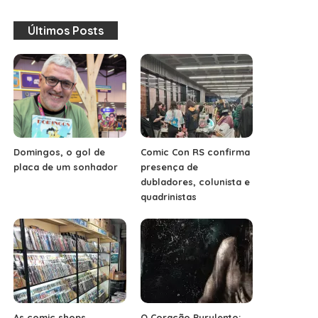
Últimos Posts
Domingos, o gol de
Comic Con RS confirma
placa de um sonhador
presença de
dubladores, colunista e
quadrinistas
As comic shops
O Coração Purulento: