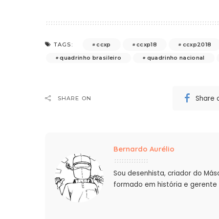
ccxp
ccxp18
ccxp2018
TAGS:
quadrinho brasileiro
quadrinho nacional
Share 
SHARE ON
Bernardo Aurélio
Sou desenhista, criador do Más
formado em história e gerente 