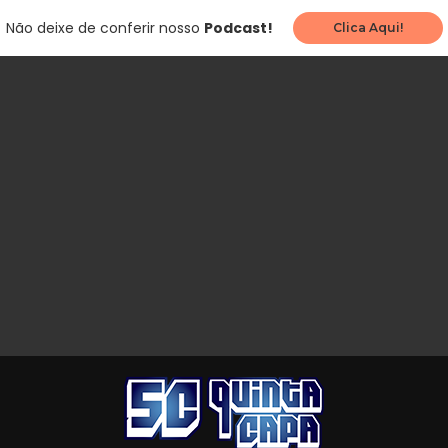
Não deixe de conferir nosso
Podcast!
Clica Aqui!