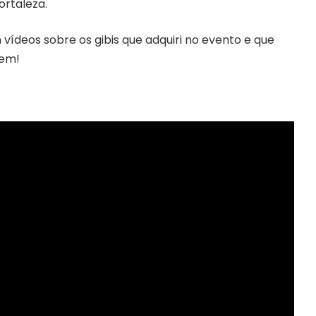
ortaleza.
 vídeos sobre os gibis que adquiri no evento e que
hem!