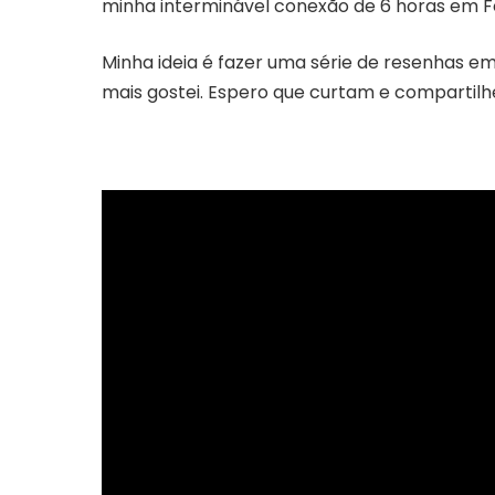
minha interminável conexão de 6 horas em F
Minha ideia é fazer uma série de resenhas em
mais gostei. Espero que curtam e compartil