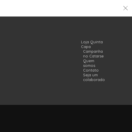
Loja Quinta
Capa
Campanha
no Catarse
Quem
somos
Contato
Seja um
colaborador