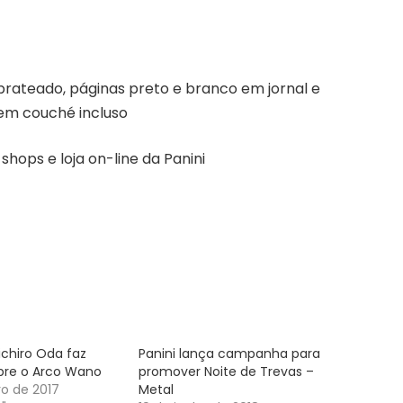
ateado, páginas preto e branco em jornal e
 em couché incluso
 shops e loja on-line da Panini
ichiro Oda faz
Panini lança campanha para
bre o Arco Wano
promover Noite de Trevas –
o de 2017
Metal