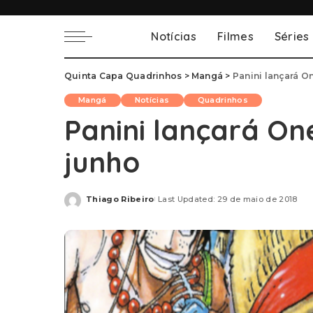
Notícias
Filmes
Séries
Quinta Capa Quadrinhos
>
Mangá
>
Panini lançará O
Mangá
Notícias
Quadrinhos
Panini lançará On
junho
Thiago Ribeiro
Last Updated: 29 de maio de 2018
Posted
by