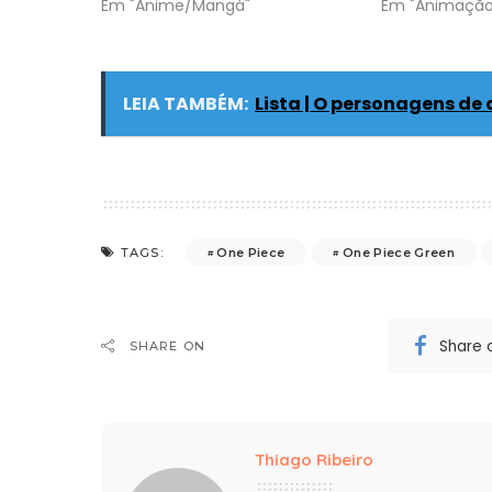
Em "Anime/Mangá"
Em "Animação
LEIA TAMBÉM:
Lista | O personagens de 
One Piece
One Piece Green
TAGS:
Share 
SHARE ON
Thiago Ribeiro