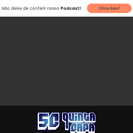
Não deixe de conferir nosso
Podcast!
Clica Aqui!