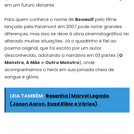
em um futuro distante.
Para quem conhece o nome de
Beowulf
pelo filme
lançado pela
Paramont
em 2007 pode notar grandes
diferenças, mas isso se deve à obra cinematográfica ter
alterado muitas situações. Já o quadrinho é fiel ao
poema original, que foi escrito por um autor
desconhecido, adotando a narrativa em 03 partes (
O
Monstro
,
A Mãe
e
Outro Monstro
), onde
acompanhamos o herói em sua jornada cheia de
sangue e glória.
LEIA TAMBÉM:
Resenha | Marvel Legado
(Jason Aaron, Esad Ribic e Vários)