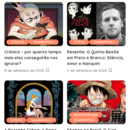
Crônica
Quadrinhos
Crítica
Quadrinhos
Crônica – por quanto tempo
Resenha: O Quinto Beatle
mais eles conseguirão nos
em Preto e Branco: Silêncio,
ignorar?
Amor e Nanquim
8 de setembro de 2025
2 de setembro de 2025
Anime/Mangá
Crítica
Quadrinhos
Quadrinhos
A Resenha Crítica: A Peles,
Shonen no Brasil: O Guia