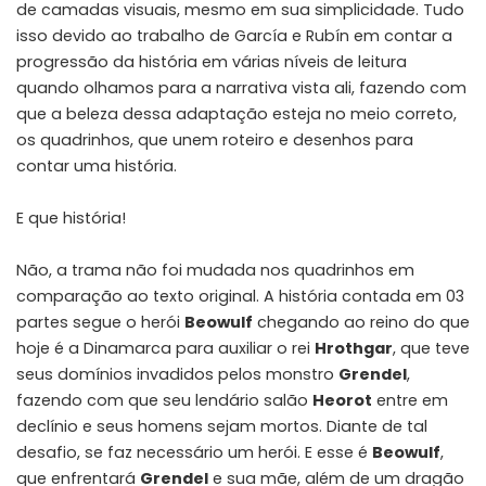
de camadas visuais, mesmo em sua simplicidade. Tudo
isso devido ao trabalho de García e Rubín em contar a
progressão da história em várias níveis de leitura
quando olhamos para a narrativa vista ali, fazendo com
que a beleza dessa adaptação esteja no meio correto,
os quadrinhos, que unem roteiro e desenhos para
contar uma história.
E que história!
Não, a trama não foi mudada nos quadrinhos em
comparação ao texto original. A história contada em 03
partes segue o herói
Beowulf
chegando ao reino do que
hoje é a Dinamarca para auxiliar o rei
Hrothgar
, que teve
seus domínios invadidos pelos monstro
Grendel
,
fazendo com que seu lendário salão
Heorot
entre em
declínio e seus homens sejam mortos. Diante de tal
desafio, se faz necessário um herói. E esse é
Beowulf
,
que enfrentará
Grendel
e sua mãe, além de um dragão