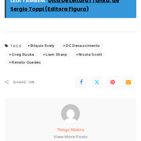
LEIA TAMBÉM:
Dica De Leitura | Tanka, de
Sergio Toppi (Editora Figura)
Bilquis Evely
DC Renascimento
TAGS:
Greg Rucka
Liam Sharp
Nicola Scott
Renato Guedes
SHARE ON
Thiago Ribeiro
View More Posts