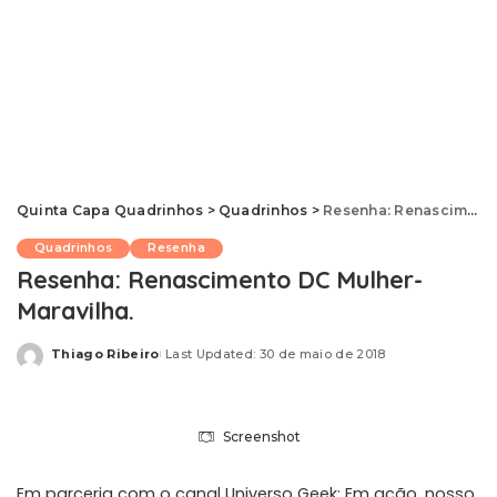
Quinta Capa Quadrinhos
>
Quadrinhos
>
Resenha: Renascimento DC Mulher-Maravilha.
Quadrinhos
Resenha
Resenha: Renascimento DC Mulher-
Maravilha.
Thiago Ribeiro
Last Updated: 30 de maio de 2018
Posted
by
Screenshot
Em parceria com o canal
Universo Geek: Em ação
, nosso