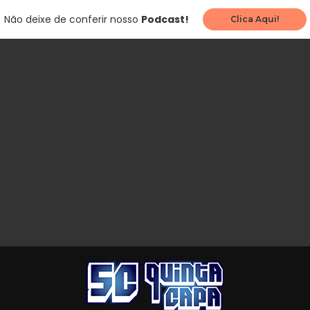
Não deixe de conferir nosso
Podcast!
Clica Aqui!