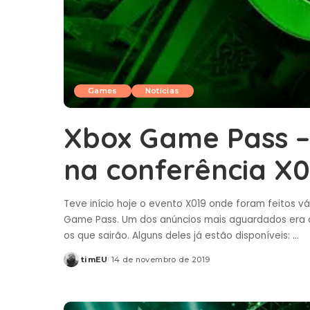
Games
Notícias
Xbox Game Pass –
na conferência X0
Teve início hoje o evento X019 onde foram feitos v
Game Pass. Um dos anúncios mais aguardados era a 
os que sairão. Alguns deles já estão disponíveis:
...
timEU
14 de novembro de 2019
Posted
by