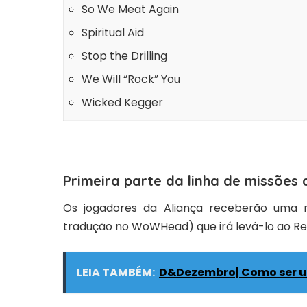
So We Meat Again
Spiritual Aid
Stop the Drilling
We Will “Rock” You
Wicked Kegger
Primeira parte da linha de missões 
Os jogadores da
Alian
ça
receber
ão
uma
tradução no WoWHead) que
irá levá-lo ao 
LEIA TAMBÉM:
D&Dezembro| Como ser u