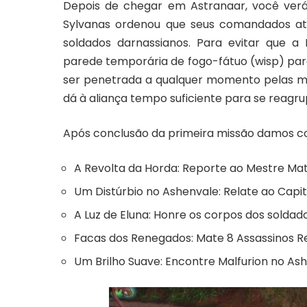
Depois de chegar em Astranaar, você ver
Sylvanas ordenou que seus
comandados
at
soldados darnassianos. Para evitar que a
parede temporária de
fogo-fátuo (wisp)
par
ser penetrada a qualquer momento pelas má
dá à
aliança tempo suficiente para se reag
Após conclusão da primeira missão damos co
A Revolta da Horda
: Reporte ao Mestre Mat
Um Distúrbio no Ashenvale
: Relate ao Ca
A Luz de Eluna
: Honre os corpos dos soldad
Facas dos Renegados
: Mate 8 Assassinos 
Um Brilho Suave
: Encontre Malfurion no As