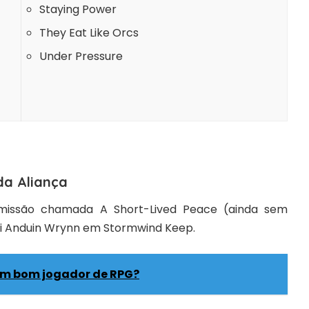
Staying Power
They Eat Like Orcs
Under Pressure
da Aliança
missão
chamada
A Short-Lived Peace
(ainda sem
Rei Anduin Wrynn em Stormwind Keep.
m bom jogador de RPG?