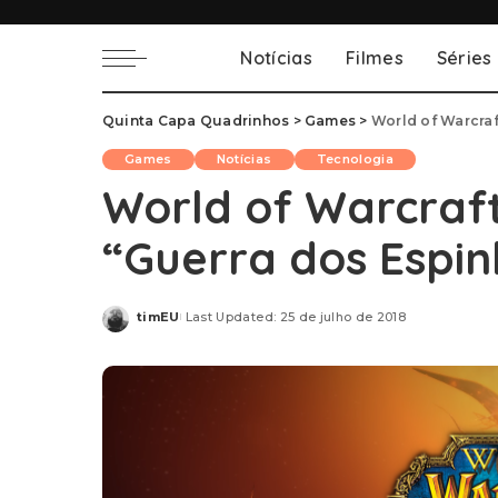
Notícias
Filmes
Séries
Quinta Capa Quadrinhos
>
Games
>
World of Warcraf
Games
Notícias
Tecnologia
World of Warcraft
“Guerra dos Espinh
timEU
Last Updated: 25 de julho de 2018
Posted
by