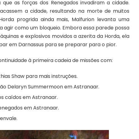
á que as
f
orças
dos
Renegad
o
s invadiram a cidade.
acassem a cidade, resultando na morte de muitos
 Horda progrida ainda mais, Malfurion levanta uma
a agir como um bloqueio. Embora essa parede possa
quinas e explosivos movidos a azer
i
t
a
da Horda, ela
rupar em Darnassus para
se preparar para
o pior.
ntinuidade à primeira cadeia de missões com:
hias Shaw para mais instruções.
pitão Delaryn Summermoon em Astranaar.
os caídos em Astranaar.
Renegados em Astranaar.
henvale.