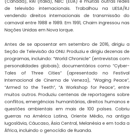
(Canadá), RAI (Itália), NBC (EUA) e muitas outras redes
de televisão internacionais. Trabalhou na LIESA/RJ
vendendo direitos internacionais de transmissão do
carnaval entre 1988 e 1989. Em 1991, Chaim ingressou nas
Nações Unidas em Nova Iorque.
Antes de se aposentar em setembro de 2016, dirigiu a
Seção de Televisão da ONU. Produziu e dirigiu dezenas de
programas, incluindo: “World Chronicle” (entrevistas com
personalidades globais); documentários como “Cyber-
Tales of Three Cities” (apresentado no Festival
Internacional de Cinema de Veneza), “Waging Peace”,
“Armed to the Teeth”, “A Workshop for Peace”, entre
muitos outros. Produziu centenas de reportagens sobre
conflitos, emergências humanitárias, direitos humanos e
questões ambientais em mais de 100 países. Cobriu
guerras na América Latina, Oriente Médio, na antiga
Iugoslávia, Cáucaso, Ásia Central, Melanésia e em toda a
África, incluindo o genocídio de Ruanda.