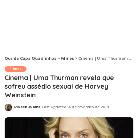
Quinta Capa Quadrinhos
>
Filmes
>
Cinema | Uma Thurman revela que sofreu assédio sexual de Harvey Weinstein
Filmes
Cinema | Uma Thurman revela que
sofreu assédio sexual de Harvey
Weinstein
PikachuSama
Last Updated: 4 de fevereiro de 2018
Posted
by