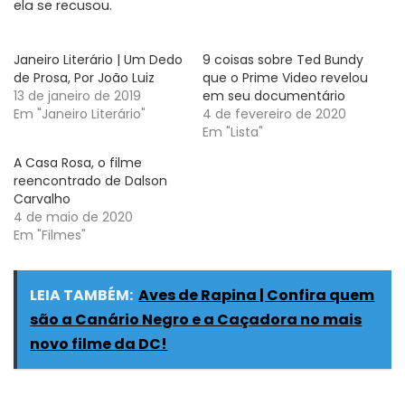
ela se recusou.
Janeiro Literário | Um Dedo
9 coisas sobre Ted Bundy
de Prosa, Por João Luiz
que o Prime Video revelou
13 de janeiro de 2019
em seu documentário
Em "Janeiro Literário"
4 de fevereiro de 2020
Em "Lista"
A Casa Rosa, o filme
reencontrado de Dalson
Carvalho
4 de maio de 2020
Em "Filmes"
LEIA TAMBÉM:
Aves de Rapina | Confira quem
são a Canário Negro e a Caçadora no mais
novo filme da DC!