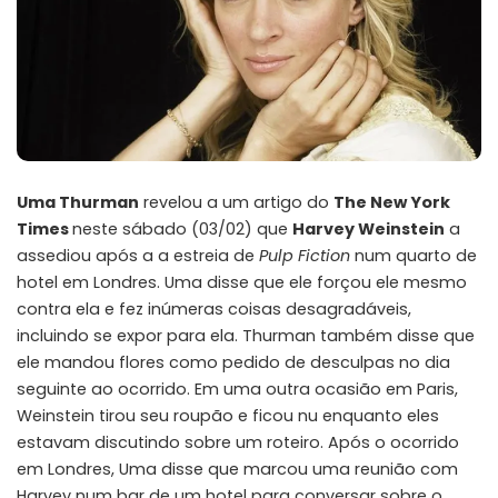
Uma Thurman
revelou a um artigo do
The New York
Times
neste sábado (03/02) que
Harvey Weinstein
a
assediou após a a estreia de
Pulp Fiction
num quarto de
hotel em Londres. Uma disse que ele forçou ele mesmo
contra ela e fez inúmeras coisas desagradáveis,
incluindo se expor para ela. Thurman também disse que
ele mandou flores como pedido de desculpas no dia
seguinte ao ocorrido. Em uma outra ocasião em Paris,
Weinstein tirou seu roupão e ficou nu enquanto eles
estavam discutindo sobre um roteiro. Após o ocorrido
em Londres, Uma disse que marcou uma reunião com
Harvey num bar de um hotel para conversar sobre o