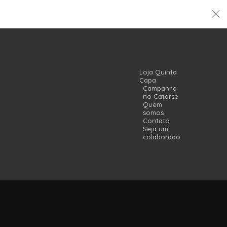
Loja Quinta
Capa
Campanha
no Catarse
Quem
somos
Contato
Seja um
colaborador