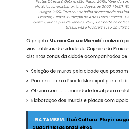
Fortes D’Aloia & Gabriel (São Paulo, 2018); Vivendo sob
Histórias feministas: artistas depois de 2000, MASP, (
Alegre, 2019). Teve seu trabalho apresentado nas indiv
Libertar, Centro Municipal de Artes Hélio Oiticica, (Ri
Gentil Carioca (Rio de Janeiro, 2019). Faz parte da cole
Brasil). Fez a Programação do último
O projeto
Murais Caju e Manatí
realizará p
vias públicas da cidade do Cajueiro da Praia 
distintas zonas da cidade acompanhados de reg
Seleção de muros pela cidade que possam 
Parceria com a Escola Municipal para elabo
Oficina com a comunidade local para a ela
Elaboração dos murais e placas com apoio
LEIA TAMBÉM:
Itaú Cultural Play inau
quadrinistas brasileiros