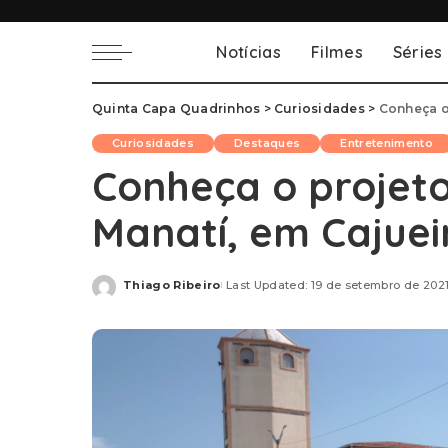
Notícias
Filmes
Séries
Quinta Capa Quadrinhos
>
Curiosidades
>
Conheça o 
Curiosidades
Destaques
Entretenimento
Conheça o projeto
Manatí, em Cajuei
Thiago Ribeiro
Last Updated: 19 de setembro de 202
Posted
by