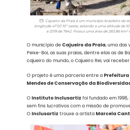
Cajueiro da Praia
é um município brasileiro do es
longitude 41º20’10” oeste, estando a uma altitude de 
e 2019 de 7642. Possui uma área de 283,86 km² 
O município de
Cajueiro da Praia
, uma das 
Peixe-Boi, as suas praias, dentre elas as de 
cajueiro do mundo, o
Cajueiro Rei
, vai recebe
O projeto é uma parceria entre a
Prefeitura
Mendes de Conservação da Biodiversida
O
Instituto Inclusartiz
foi fundado em 1998, 
sem fins lucrativos com a missão de promove
O
Inclusartiz
trouxe a artista
Marcela Cant