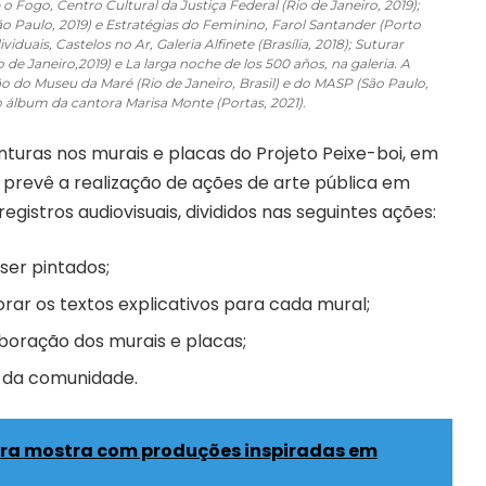
 o Fogo, Centro Cultural da Justiça Federal (Rio de Janeiro, 2019);
São Paulo, 2019) e Estratégias do Feminino, Farol Santander (Porto
iduais, Castelos no Ar, Galeria Alfinete (Brasília, 2018); Suturar
o de Janeiro,2019) e La larga noche de los 500 años, na galeria. A
ção do Museu da Maré (Rio de Janeiro, Brasil) e do MASP (São Paulo,
 álbum da cantora Marisa Monte (Portas, 2021).
inturas nos murais e placas do Projeto Peixe-boi, em
e prevê a realização de ações de arte pública em
istros audiovisuais, divididos nas seguintes ações:
ser pintados;
rar os textos explicativos para cada mural;
boração dos murais e placas;
 da comunidade.
gura mostra com produções inspiradas em