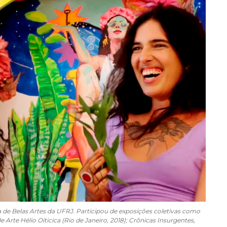
 de Belas Artes da UFRJ. Participou de exposições coletivas como
 Arte Hélio Oiticica (Rio de Janeiro, 2018); Crônicas Insurgentes,