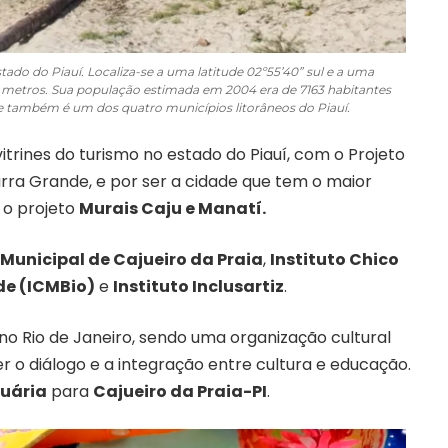
tado do Piauí. Localiza-se a uma latitude 02º55’40” sul e a uma
10 metros. Sua população estimada em 2004 era de 7163 habitantes
e também é um dos quatro municípios litorâneos do Piauí.
vitrines do turismo no estado do Piauí, com o Projeto
Barra Grande, e por ser a cidade que tem o maior
r o projeto
Murais Caju e Manatí.
 Municipal de Cajueiro da Praia
,
Instituto Chico
de (ICMBio)
e
Instituto Inclusartiz
.
no Rio de Janeiro, sendo uma organização cultural
r o diálogo e a integração entre cultura e educação.
uária
para
Cajueiro da Praia-PI
.