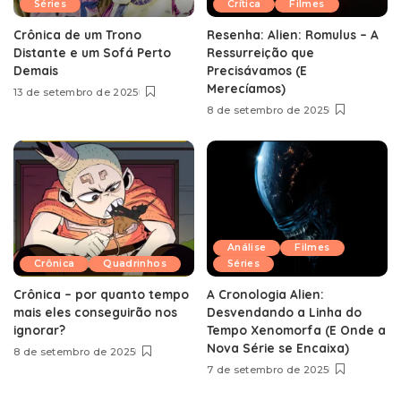
Séries
Crítica
Filmes
Crônica de um Trono
Resenha: Alien: Romulus – A
Distante e um Sofá Perto
Ressurreição que
Demais
Precisávamos (E
Merecíamos)
13 de setembro de 2025
8 de setembro de 2025
Análise
Filmes
Crônica
Quadrinhos
Séries
Crônica – por quanto tempo
A Cronologia Alien:
mais eles conseguirão nos
Desvendando a Linha do
ignorar?
Tempo Xenomorfa (E Onde a
Nova Série se Encaixa)
8 de setembro de 2025
7 de setembro de 2025