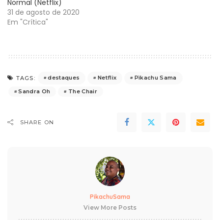
Normal (Netflix)
31 de agosto de 2020
Em "Crítica"
destaques
Netflix
Pìkachu Sama
TAGS:
Sandra Oh
The Chair
SHARE ON
PikachuSama
View More Posts