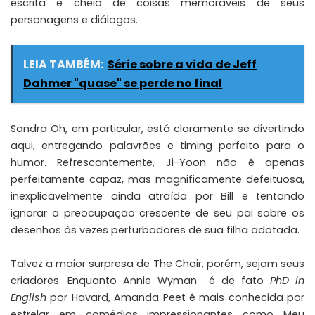
escrita e cheia de coisas memoráveis de seus
personagens e diálogos.
LEIA TAMBÉM:
Série sobre a vida de Jeff
Dahmer "quase" se perde no final
Sandra Oh, em particular, está claramente se divertindo
aqui, entregando palavrões e timing perfeito para o
humor. Refrescantemente, Ji-Yoon não é apenas
perfeitamente capaz, mas magnificamente defeituosa,
inexplicavelmente ainda atraída por Bill e tentando
ignorar a preocupação crescente de seu pai sobre os
desenhos às vezes perturbadores de sua filha adotada.
Talvez a maior surpresa de The Chair, porém, sejam seus
criadores. Enquanto
Annie Wyman
é de fato
PhD in
English
por Havard,
Amanda Peet
é mais conhecida por
estrelar em comédias impressionantes como Meu