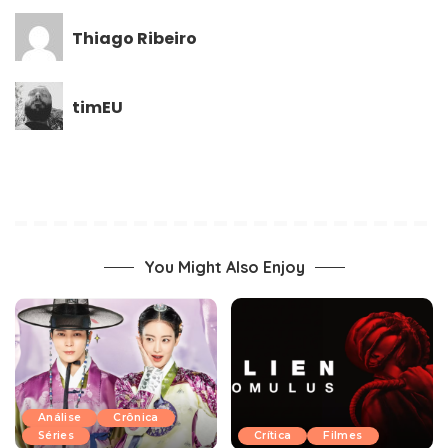
Thiago Ribeiro
timEU
You Might Also Enjoy
Análise
Crônica
Séries
Crítica
Filmes