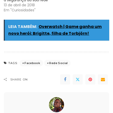
13 de abril de 2018
Em "Curiosidades"
LEIA TAMBÉM:
Overwatch | Game ganha um
novo herói: Brigitte, filha de Torbjörn!
Facebook
Rede Social
TAGS:
SHARE ON