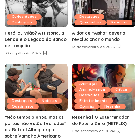
Curiosidades
Destaques
Destaques
Quadrinhos
Resenha
Herói ou Vilão? A História, a
A dor de “Aisha” deveria
Lenda e o Legado do Bando
revolucionar o mundo
de Lampião
13 de fevereiro de 2025
30 de julho de 2025
Animação
Anime/Mangá
Crítica
Destaques
Destaques
Notícias
Entretenimento
Quadrinhos
Opinião
Resenha
“Não temos planos, mas as
Resenha | O Exterminador
portas não estão fechadas”,
do Futuro Zero (NETFLIX)
diz Rafael Albuquerque
1 de setembro de 2024
sobre Vampiro Americano