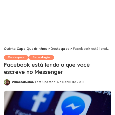
Quinta Capa Quadrinhos
>
Destaques
>
Facebook está lendo o que você escreve no Messenger
Destaques
Tecnologia
Facebook está lendo o que você
escreve no Messenger
PikachuSama
Last Updated: 6 de abril de 2018
Posted
by