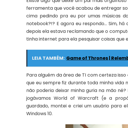
Existe algo que deixe um pai mais orgulhoso
ferramenta que você acabou de entregar s
cima pedindo pra eu por umas músicas 
notebook?!? E agora eu respondo… Sim, há a
depois ela estava reclamando que o comput
tinha internet para ela pesquisar coisas que 
LEIA TAMBÉM:
Game of Thrones | Relemb
Para alguém da área de TI com certeza isso 
que eu sempre fiz durante toda minha vida 
não poderia deixar minha guria na mão né
jogávamos
World of Warcraft
(e a prop
guardado, montei e criei um usuário para e
Windows 10.