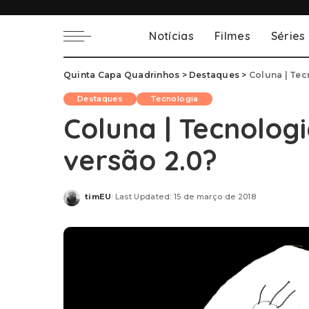
Notícias
Filmes
Séries
Quinta Capa Quadrinhos
>
Destaques
>
Coluna | Tec
Destaques
Tecnologia
Coluna | Tecnologi
versão 2.0?
timEU
Last Updated: 15 de março de 2018
Posted
by