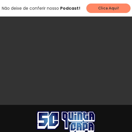
Não deixe de conferir nosso
Podcast!
Clica Aqui!