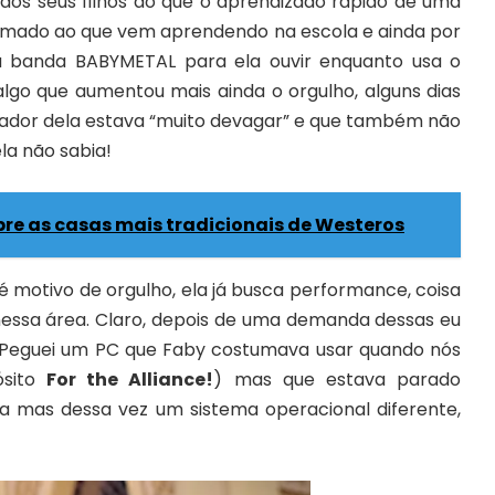
 dos seus filhos do que o aprendizado rápido de uma
omado ao que vem aprendendo na escola e ainda por
da banda
BABYMETAL
para ela ouvir enquanto usa o
lgo que aumentou mais ainda o orgulho, alguns dias
ador dela estava “muito devagar” e que também não
ela não sabia!
re as casas mais tradicionais de Westeros
é motivo de orgulho, ela já busca performance, coisa
nessa área. Claro, depois de uma demanda dessas eu
? Peguei um PC que Faby costumava usar quando nós
ósito
For the Alliance!
) mas que estava parado
la mas dessa vez um sistema operacional diferente,