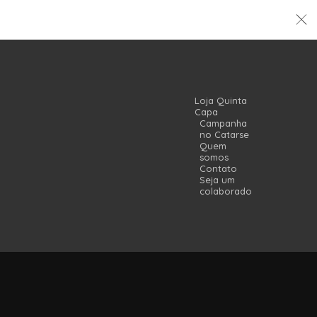
Loja Quinta
Capa
Campanha
no Catarse
Quem
somos
Contato
Seja um
colaborador