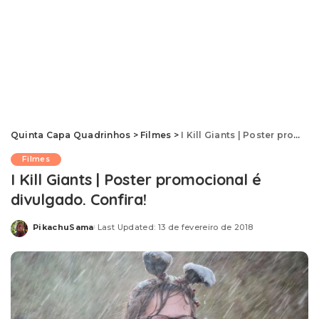
Quinta Capa Quadrinhos
>
Filmes
>
I Kill Giants | Poster promocional é divulgado. Confira!
Filmes
I Kill Giants | Poster promocional é
divulgado. Confira!
PikachuSama
Last Updated: 13 de fevereiro de 2018
Posted
by