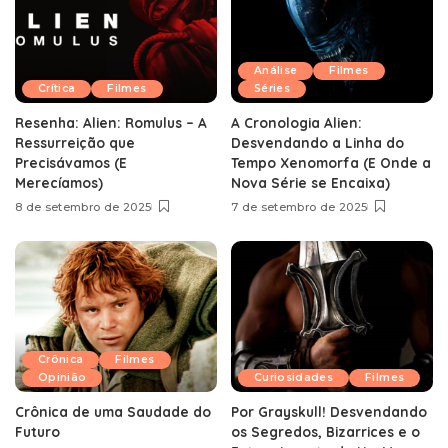
Análise
Filmes
Crítica
Filmes
Séries
Resenha: Alien: Romulus – A
A Cronologia Alien:
Ressurreição que
Desvendando a Linha do
Precisávamos (E
Tempo Xenomorfa (E Onde a
Merecíamos)
Nova Série se Encaixa)
8 de setembro de 2025
7 de setembro de 2025
Crônica
Filmes
Opinião
Curiosidades
Filmes
Crônica de uma Saudade do
Por Grayskull! Desvendando
Futuro
os Segredos, Bizarrices e o