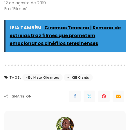
12 de agosto de 2019
Em "Filmes"
LEIA TAMBÉM:
Cinemas Teresina | Semana de
estreias traz filmes que prometem
emocionar os cinéfilos teresinenses
Eu Mato Gigantes
I Kill Giants
TAGS:
SHARE ON