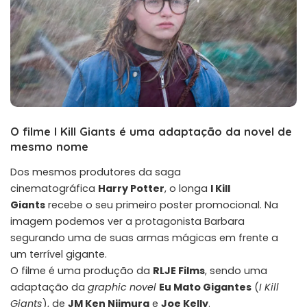
O filme I Kill Giants é uma adaptação da novel de
mesmo nome
Dos mesmos produtores da saga
cinematográfica
Harry Potter
, o longa
I Kill
Giants
recebe o seu primeiro poster promocional. Na
imagem podemos ver a protagonista Barbara
segurando uma de suas armas mágicas em frente a
um terrível gigante.
O filme é uma produção da
RLJE Films
, sendo uma
adaptação da
graphic novel
Eu Mato Gigantes
(
I Kill
Giants
), de
JM Ken Niimura
e
Joe Kelly
.