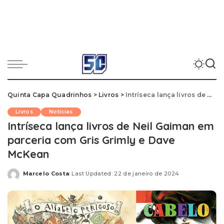
Quinta Capa Quadrinhos
>
Livros
>
Intríseca lança livros de Neil Gaiman em parceria com Gris Grimly e Dave McKean
Livros
Notícias
Intríseca lança livros de Neil Gaiman em
parceria com Gris Grimly e Dave
McKean
Marcelo Costa
Last Updated: 22 de janeiro de 2024
Posted
by