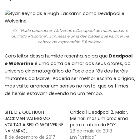
“Nada pode deter Wolverine e Deadpool de mãos dadas, e
ouvindo Madonna”. Sim, essa é uma das piadas que vai ficar na
cabeça do expectador. E funciona.
Caro leitor dessa humilde resenha, saiba que
Deadpool
e Wolverine
é uma carta de amor aos seus atores, ao
universo cinematográfico da Fox e aos fãs dos heróis
mutantes da Marvel. Poderia ser melhor escrito e dirigido,
mas vai te arrancar um sorriso no rosto, que os filmes
de heróis estavam devendo há um tempo.
SITE DIZ QUE HUGH
Crítica | Deadpool 2, Maior,
JACKMAN VAI MESMO
Melhor, mas um problema
VOLTAR A SER O WOLVERINE
para o futuro da FOX.
NA MARVEL
28 de maio de 2018
11 de dezembro de 2017
Em "Crítica"