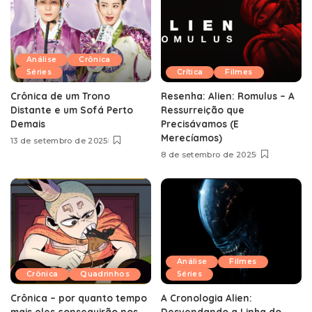
Análise
Crônica
Séries
Crítica
Filmes
Crônica de um Trono
Resenha: Alien: Romulus – A
Distante e um Sofá Perto
Ressurreição que
Demais
Precisávamos (E
Merecíamos)
13 de setembro de 2025
8 de setembro de 2025
Análise
Filmes
Crônica
Quadrinhos
Séries
Crônica – por quanto tempo
A Cronologia Alien:
mais eles conseguirão nos
Desvendando a Linha do