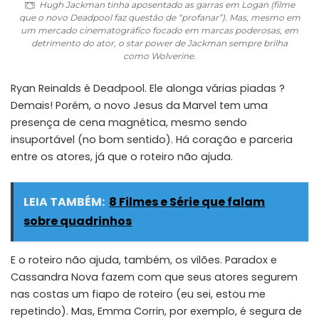
Hugh Jackman tinha aposentado as garras em Logan (filme
que o novo Deadpool faz questão de “profanar”). Mas, mesmo em
um mercado cinematográfico focado em marcas poderosas, em
detrimento do ator, o star power de Jackman sempre brilha
como Wolverine.
Ryan Reinalds é Deadpool. Ele alonga várias piadas ?
Demais! Porém, o novo Jesus da Marvel tem uma
presença de cena magnética, mesmo sendo
insuportável (no bom sentido). Há coração e parceria
entre os atores, já que o roteiro não ajuda.
LEIA TAMBÉM:
8 Filmes e Série que falam
sobre quadrinhos
E o roteiro não ajuda, também, os vilões. Paradox e
Cassandra Nova fazem com que seus atores segurem
nas costas um fiapo de roteiro (eu sei, estou me
repetindo). Mas, Emma Corrin, por exemplo, é segura de