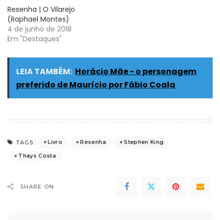
Resenha | O Vilarejo
(Raphael Montes)
4 de junho de 2018
Em "Destaques"
LEIA TAMBÉM:
Horácio Mãe - o personagem
preferido de Maurício por Fábio Coala
Livro
Resenha
Stephen King
TAGS:
Thays Costa
SHARE ON