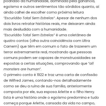
podridão da humanidade, dominada pela ganância,
egoísmo e outros sentimentos tão sórdidos quanto, aí
ainda calhei de escolher como próxima leitura
“
Escuridão Total Sem Estrelas
“. Apesar de nenhum dos
dois livros retratar histórias reais, me deixaram ainda
mais desiludida com a humanidade.
“
Escuridão Total Sem Estrelas
” é uma coletânea de
quatro contos (olha outra coincidência com Ultra
Carnem) que têm em comum o fato de trazerem um
terror extremamente real, mostrando que pessoas
comuns podem ser capazes de monstruosidades se
expostas a certas situações, comprovando que “
all
monsters are human
”.
O primeiro conto é 1922 e traz uma carta de confissão
de Wilfred James, contando-nos detalhadamente
como se deu a ruína de sua família, anteriormente
composta por ele, sua esposa Arlette e o filho Henry.
Esta é uma história onde o egoísmo predomina e tudo
começa porque Arlette, cansada da vida no campo,