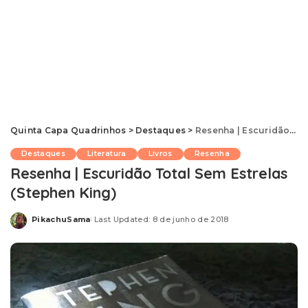
Quinta Capa Quadrinhos
>
Destaques
>
Resenha | Escuridão Total Sem Estrelas (Stephen King)
Destaques
Literatura
Livros
Resenha
Resenha | Escuridão Total Sem Estrelas
(Stephen King)
PikachuSama
Last Updated: 8 de junho de 2018
Posted
by