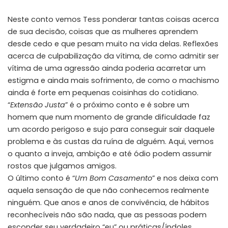
Neste conto vemos Tess ponderar tantas coisas acerca
de sua decisão, coisas que as mulheres aprendem
desde cedo e que pesam muito na vida delas. Reflexões
acerca de culpabilização da vítima, de como admitir ser
vítima de uma agressão ainda poderia acarretar um
estigma e ainda mais sofrimento, de como o machismo
ainda é forte em pequenas coisinhas do cotidiano.
“
Extensão Justa
” é o próximo conto e é sobre um
homem que num momento de grande dificuldade faz
um acordo perigoso e sujo para conseguir sair daquele
problema e às custas da ruína de alguém. Aqui, vemos
o quanto a inveja, ambição e até ódio podem assumir
rostos que julgamos amigos.
O último conto é “
Um Bom Casamento
” e nos deixa com
aquela sensação de que não conhecemos realmente
ninguém. Que anos e anos de convivência, de hábitos
reconhecíveis não são nada, que as pessoas podem
esconder seu verdadeiro “eu” ou práticas/índoles