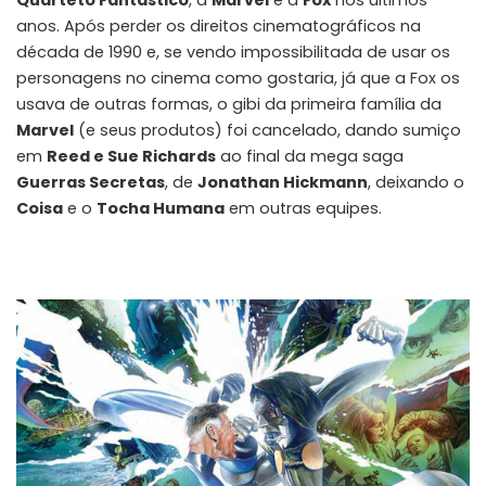
Quarteto Fantástico
, a
Marvel
e a
Fox
nos últimos
anos. Após perder os direitos cinematográficos na
década de 1990 e, se vendo impossibilitada de usar os
personagens no cinema como gostaria, já que a Fox os
usava de outras formas, o gibi da primeira família da
Marvel
(e seus produtos) foi cancelado, dando sumiço
em
Reed e Sue
Richards
ao final da mega saga
Guerras Secretas
, de
Jonathan Hickmann
, deixando o
Coisa
e o
Tocha Humana
em outras equipes.