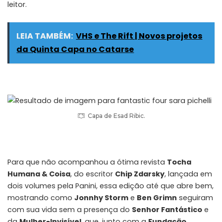
leitor.
LEIA TAMBÉM:
VHS e The Rift | Novos projetos
da Quinta Capa no Catarse
Capa de Esad Ribic.
Para que não acompanhou a ótima revista
Tocha
Humana & Coisa
, do escritor
Chip Zdarsky
, lançada em
dois volumes pela Panini, essa edição até que abre bem,
mostrando como
Jonnhy Storm
e
Ben Grimn
seguiram
com sua vida sem a presença do
Senhor Fantástico
e
da
Mulher-Invisível
, que, junto com a
Fundação