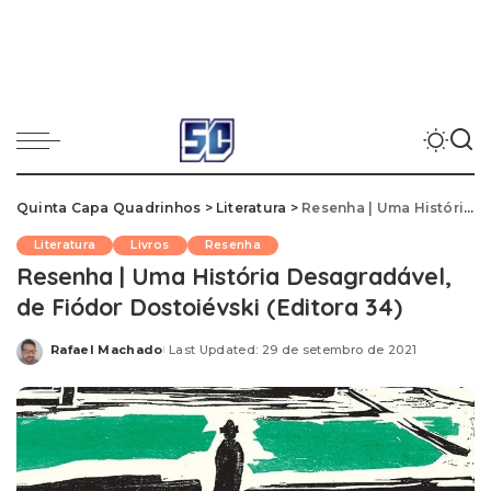
Quinta Capa Quadrinhos
>
Literatura
>
Resenha | Uma História Desagradável, de Fiódor Dostoiévski (Editora 34)
Literatura
Livros
Resenha
Resenha | Uma História Desagradável,
de Fiódor Dostoiévski (Editora 34)
Rafael Machado
Last Updated: 29 de setembro de 2021
Posted
by