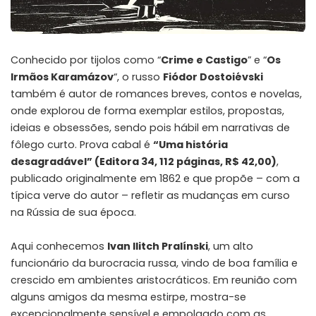
Conhecido por tijolos como “
Crime e Castigo
” e “
Os
Irmãos Karamázov
“, o russo
Fiódor Dostoiévski
também é autor de romances breves, contos e novelas,
onde explorou de forma exemplar estilos, propostas,
ideias e obsessões, sendo pois hábil em narrativas de
fôlego curto. Prova cabal é
“Uma história
desagradável” (Editora 34, 112 páginas, R$ 42,00)
,
publicado originalmente em 1862 e que propõe – com a
típica verve do autor – refletir as mudanças em curso
na Rússia de sua época.
Aqui conhecemos
Ivan Ilitch Pralínski
, um alto
funcionário da burocracia russa, vindo de boa família e
crescido em ambientes aristocráticos. Em reunião com
alguns amigos da mesma estirpe, mostra-se
excepcionalmente sensível e empolgado com as