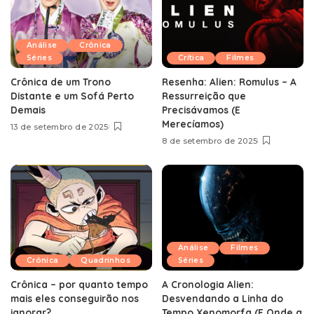
Análise
Crônica
Séries
Crítica
Filmes
Crônica de um Trono
Resenha: Alien: Romulus – A
Distante e um Sofá Perto
Ressurreição que
Demais
Precisávamos (E
Merecíamos)
13 de setembro de 2025
8 de setembro de 2025
Análise
Filmes
Crônica
Quadrinhos
Séries
Crônica – por quanto tempo
A Cronologia Alien:
mais eles conseguirão nos
Desvendando a Linha do
ignorar?
Tempo Xenomorfa (E Onde a