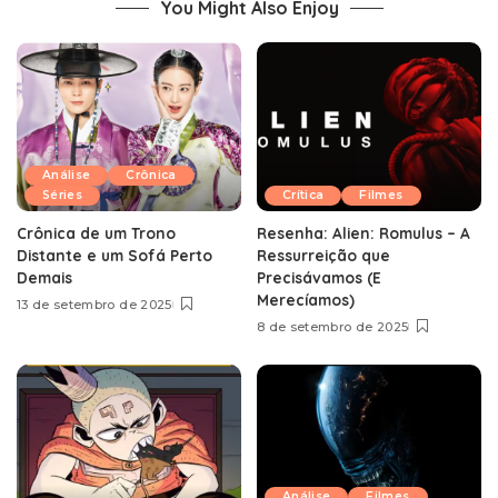
You Might Also Enjoy
Análise
Crônica
Séries
Crítica
Filmes
Crônica de um Trono
Resenha: Alien: Romulus – A
Distante e um Sofá Perto
Ressurreição que
Demais
Precisávamos (E
Merecíamos)
13 de setembro de 2025
8 de setembro de 2025
Análise
Filmes