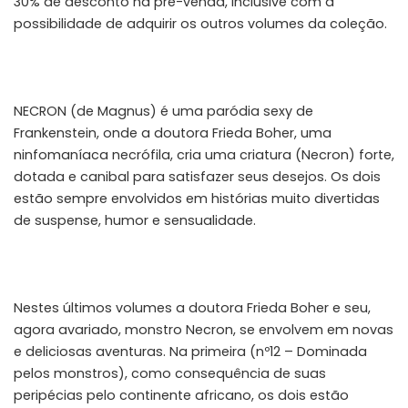
30% de desconto na pré-venda, inclusive com a
possibilidade de adquirir os outros volumes da coleção.
NECRON (de Magnus) é uma paródia sexy de
Frankenstein, onde a doutora Frieda Boher, uma
ninfomaníaca necrófila, cria uma criatura (Necron) forte,
dotada e canibal para satisfazer seus desejos. Os dois
estão sempre envolvidos em histórias muito divertidas
de suspense, humor e sensualidade.
Nestes últimos volumes a doutora Frieda Boher e seu,
agora avariado, monstro Necron, se envolvem em novas
e deliciosas aventuras. Na primeira (nº12 – Dominada
pelos monstros), como consequência de suas
peripécias pelo continente africano, os dois estão