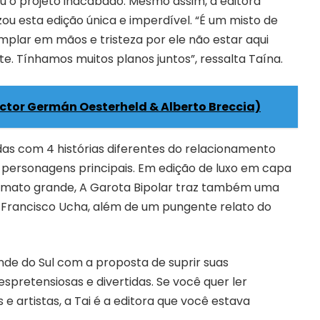
ou o projeto inacabado. Mesmo assim, a editora
zou esta edição única e imperdível. “É um misto de
emplar em mãos e tristeza por ele não estar aqui
e. Tínhamos muitos planos juntos”, ressalta Taína.
éctor Germán Oesterheld & Alberto Breccia)
idas com 4 histórias diferentes do relacionamento
s personagens principais. Em edição de luxo em capa
ormato grande, A Garota Bipolar traz também uma
ta Francisco Ucha, além de um pungente relato do
ande do Sul com a proposta de suprir suas
spretensiosas e divertidas. Se você quer ler
 e artistas, a Tai é a editora que você estava