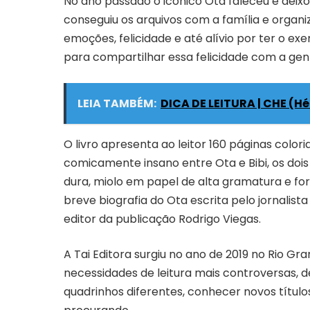
No ano passado o icônico Ota faleceu e deix
conseguiu os arquivos com a família e organi
emoções, felicidade e até alívio por ter o ex
para compartilhar essa felicidade com a gent
LEIA TAMBÉM:
DICA DE LEITURA | CHE (H
O livro apresenta ao leitor 160 páginas color
comicamente insano entre Ota e Bibi, os doi
dura, miolo em papel de alta gramatura e f
breve biografia do Ota escrita pelo jornalis
editor da publicação Rodrigo Viegas.
A Tai Editora surgiu no ano de 2019 no Rio Gr
necessidades de leitura mais controversas, de
quadrinhos diferentes, conhecer novos títulos