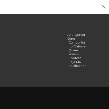
Loja Quinta
Capa
Campanha
no Catarse
Quem
somos
Contato
Seja um
colaborador