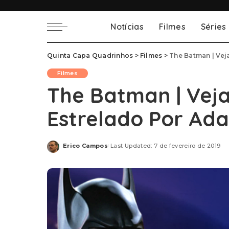
Notícias
Filmes
Séries
Quinta Capa Quadrinhos
>
Filmes
>
The Batman | Vej
Filmes
The Batman | Veja
Estrelado Por Ad
Erico Campos
Last Updated: 7 de fevereiro de 2019
Posted
by