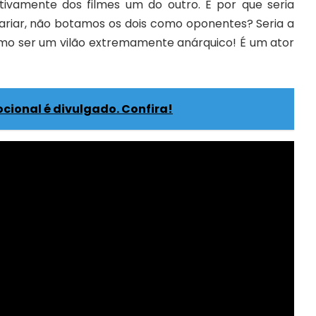
ivamente dos filmes um do outro. E por que seria
 variar, não botamos os dois como oponentes? Seria a
omo ser um vilão extremamente anárquico! É um ator
mocional é divulgado. Confira!