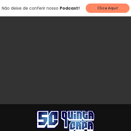
Não deixe de conferir nosso
Podcast!
Clica Aqui!