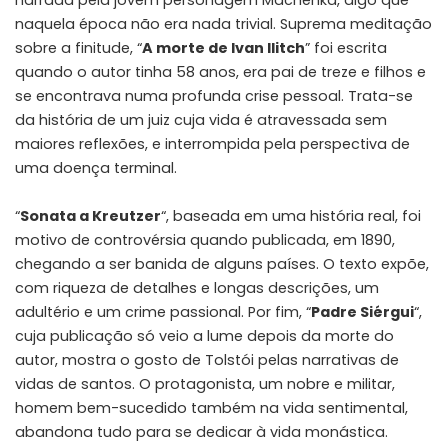
narrada pela jovem personagem Máchenka, algo que
naquela época não era nada trivial. Suprema meditação
sobre a finitude, “
A morte de Ivan Ilitch
” foi escrita
quando o autor tinha 58 anos, era pai de treze e filhos e
se encontrava numa profunda crise pessoal. Trata-se
da história de um juiz cuja vida é atravessada sem
maiores reflexões, e interrompida pela perspectiva de
uma doença terminal.
“
Sonata a Kreutzer
“, baseada em uma história real, foi
motivo de controvérsia quando publicada, em 1890,
chegando a ser banida de alguns países. O texto expõe,
com riqueza de detalhes e longas descrições, um
adultério e um crime passional. Por fim, “
Padre Siérgui
“,
cuja publicação só veio a lume depois da morte do
autor, mostra o gosto de Tolstói pelas narrativas de
vidas de santos. O protagonista, um nobre e militar,
homem bem-sucedido também na vida sentimental,
abandona tudo para se dedicar à vida monástica.