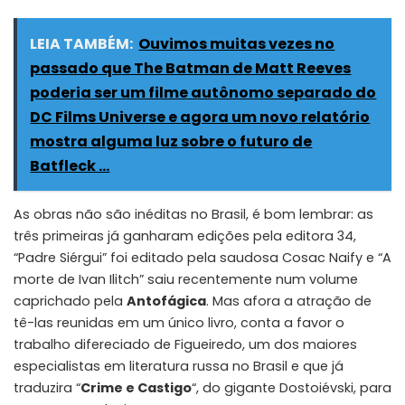
LEIA TAMBÉM:
Ouvimos muitas vezes no
passado que The Batman de Matt Reeves
poderia ser um filme autônomo separado do
DC Films Universe e agora um novo relatório
mostra alguma luz sobre o futuro de
Batfleck ...
As obras não são inéditas no Brasil, é bom lembrar: as
três primeiras já ganharam edições pela editora 34,
“Padre Siérgui” foi editado pela saudosa Cosac Naify e “A
morte de Ivan Ilitch” saiu recentemente num volume
caprichado pela
Antofágica
. Mas afora a atração de
tê-las reunidas em um único livro, conta a favor o
trabalho difereciado de Figueiredo, um dos maiores
especialistas em literatura russa no Brasil e que já
traduzira “
Crime e Castigo
“, do gigante Dostoiévski, para