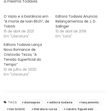
a mesma Todavia.
O Vazio e a Existência em
Editora Todavia Anuncia
“A morte de Ivan Ilitch”, de
Relançamentos de J. D.
Tolstói
Salinger
15 de abril de 2021
10 de abril de 2019
Em "Literatura"
Em "Lista"
Editora Todavia Lança
Novo Romance de
Cristovão Tezza, “A
Tensão Superficial do
Tempo”
10 de julho de 2020
Em "Literatura"
destaques
editora todavia
lançamento
TAGS:
liev tolstói
literatura russa
rubens figueiredo