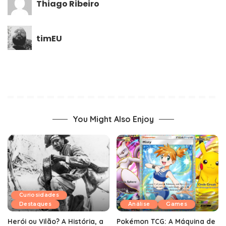
Thiago Ribeiro
timEU
You Might Also Enjoy
Curiosidades
Destaques
Análise
Games
Herói ou Vilão? A História, a
Pokémon TCG: A Máquina de