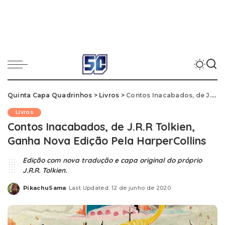
Quinta Capa Quadrinhos
>
Livros
>
Contos Inacabados, de J.R.R Tolkien, Ganha Nova Edição Pela HarperCollins
Livros
Contos Inacabados, de J.R.R Tolkien,
Ganha Nova Edição Pela HarperCollins
Edição com nova tradução e capa original do próprio
J.R.R. Tolkien.
PikachuSama
Last Updated: 12 de junho de 2020
Posted
by