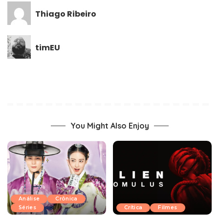
Thiago Ribeiro
timEU
You Might Also Enjoy
Análise
Crônica
Séries
Crítica
Filmes