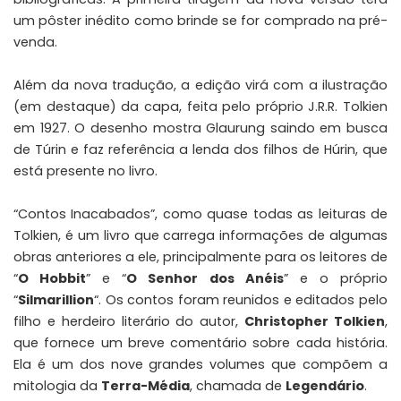
um pôster inédito como brinde se for comprado na pré-
venda.
Além da nova tradução, a edição virá com a ilustração
(em destaque) da capa, feita pelo próprio J.R.R. Tolkien
em 1927. O desenho mostra Glaurung saindo em busca
de Túrin e faz referência a lenda dos filhos de Húrin, que
está presente no livro.
“Contos Inacabados”, como quase todas as leituras de
Tolkien, é um livro que carrega informações de algumas
obras anteriores a ele, principalmente para os leitores de
“
O Hobbit
” e “
O Senhor dos Anéis
” e o próprio
“
Silmarillion
“. Os contos foram reunidos e editados pelo
filho e herdeiro literário do autor,
Christopher Tolkien
,
que fornece um breve comentário sobre cada história.
Ela é um dos nove grandes volumes que compõem a
mitologia da
Terra-Média
, chamada de
Legendário
.