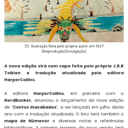
Ilustração feita pelo próprio autor em 1927
(Reprodução/Divulgação)
A nova edição virá com capa feita pelo próprio J.R.R
Tolkien e tradução atualizada pela editora
HarperCollins.
A editora
HarperCollins
, em parceira com o
NerdBunker
, anunciou o lançamento da nova edição
de “
Contos Inacabados
“, a ser lançada em julho deste
ano com a tradução atualizada. O livro terá também o
mapa de Númenor
e diversas notas e referências
bibliográficas. A primeira tiragem da nova versão terá