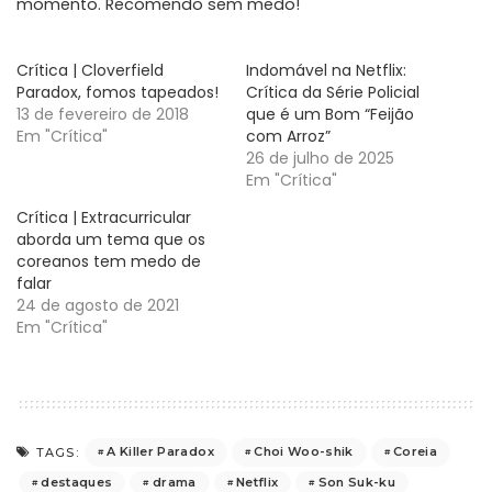
momento. Recomendo sem medo!
Crítica | Cloverfield
Indomável na Netflix:
Paradox, fomos tapeados!
Crítica da Série Policial
13 de fevereiro de 2018
que é um Bom “Feijão
Em "Crítica"
com Arroz”
26 de julho de 2025
Em "Crítica"
Crítica | Extracurricular
aborda um tema que os
coreanos tem medo de
falar
24 de agosto de 2021
Em "Crítica"
A Killer Paradox
Choi Woo-shik
Coreia
TAGS:
destaques
drama
Netflix
Son Suk-ku