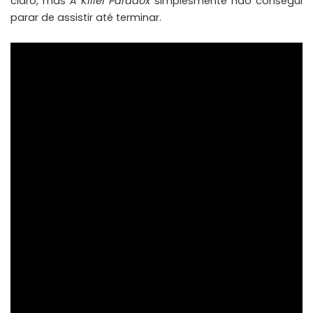
claro, mas
A Killer Paradox
simplesmente não consegui
parar de assistir até terminar.