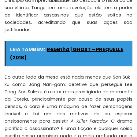
princípio da imprevisibilidade, ao descobrir o histórico de
sua vítima, Tange tem uma revelação: ele tem o poder
de identificar assassinos que estão soltos na
sociedades, acreditando que suas ações são
justificadas.
LEIA TAMBÉM:
Resenha | GHOST – PREQUELLE
(2018)
Do outro lado da mesa está nada menos que
Son Suk-
ku
como Jang Nan-gam: detetive que persegue Lee
Tang. Son Suk-ku é o ator mais prestigiado do momento
da Coreia, principalmente por causa de seus papéis
densos, o cara é uma máquina de fazer personagens
incrível e foi um dos motivos de eu esperar
ansiosamente para assistir
A Killer Paradox
. O drama
glorifica o assassinato? É uma ficção e qualquer coisa
escrita nessa premissa pode ir o mais profundo que a