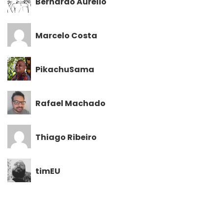
Bernardo Aurélio
Marcelo Costa
PikachuSama
Rafael Machado
Thiago Ribeiro
timEU