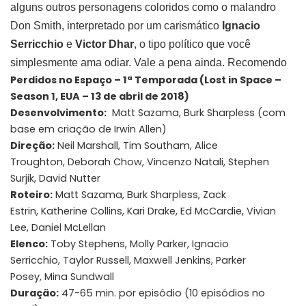
alguns outros personagens coloridos como o malandro
Don Smith, interpretado por um carismático
Ignacio
Serricchio
e
Victor Dhar
, o tipo político que você
simplesmente ama odiar. Vale a pena ainda. Recomendo
Perdidos no Espaço – 1ª Temporada (Lost in Space –
Season 1, EUA – 13 de abril de 2018)
Desenvolvimento:
Matt Sazama, Burk Sharpless (com
base em criação de Irwin Allen)
Direção:
Neil Marshall, Tim Southam, Alice
Troughton, Deborah Chow, Vincenzo Natali, Stephen
Surjik, David Nutter
Roteiro:
Matt Sazama, Burk Sharpless, Zack
Estrin, Katherine Collins, Kari Drake, Ed McCardie, Vivian
Lee, Daniel McLellan
Elenco:
Toby Stephens, Molly Parker, Ignacio
Serricchio, Taylor Russell, Maxwell Jenkins, Parker
Posey, Mina Sundwall
Duração:
47-65 min. por episódio (10 episódios no