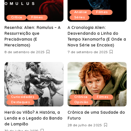
Análise
Filmes
Crítica
Filmes
Séries
Resenha: Alien: Romulus – A
A Cronologia Alien:
Ressurreição que
Desvendando a Linha do
Precisávamos (E
Tempo Xenomorfa (E Onde a
Merecíamos)
Nova Série se Encaixa)
8 de setembro de 2025
7 de setembro de 2025
Curiosidades
Crônica
Filmes
Destaques
Opinião
Herói ou Vilão? A História, a
Crônica de uma Saudade do
Lenda e o Legado do Bando
Futuro
de Lampião
28 de julho de 2025
30 de julho de 2025