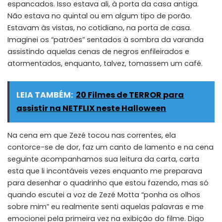
espancados. Isso estava ali, à porta da casa antiga.
Não estava no quintal ou em algum tipo de porão.
Estavam às vistas, no cotidiano, na porta de casa.
Imaginei os “patrões” sentados à sombra da varanda
assistindo aquelas cenas de negros enfileirados e
atormentados, enquanto, talvez, tomassem um café.
LEIA TAMBÉM:
20 Filmes de TERROR para
assistir na NETFLIX neste Halloween
Na cena em que Zezé tocou nas correntes, ela
contorce-se de dor, faz um canto de lamento e na cena
seguinte acompanhamos sua leitura da carta, carta
esta que li incontáveis vezes enquanto me preparava
para desenhar o quadrinho que estou fazendo, mas só
quando escutei a voz de Zezé Motta “ponha os olhos
sobre mim” eu realmente senti aquelas palavras e me
emocionei pela primeira vez na exibição do filme. Digo