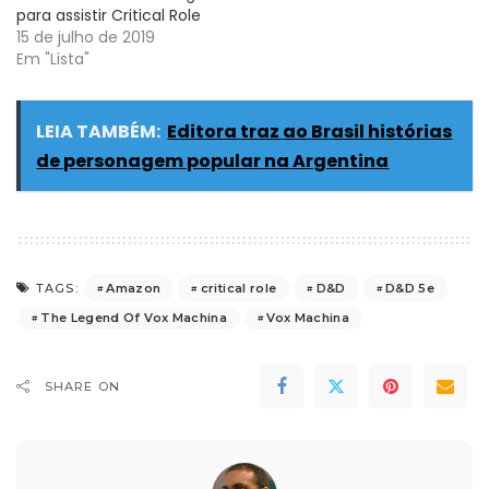
para assistir Critical Role
15 de julho de 2019
Em "Lista"
LEIA TAMBÉM:
Editora traz ao Brasil histórias
de personagem popular na Argentina
Amazon
critical role
D&D
D&D 5e
TAGS:
The Legend Of Vox Machina
Vox Machina
SHARE ON