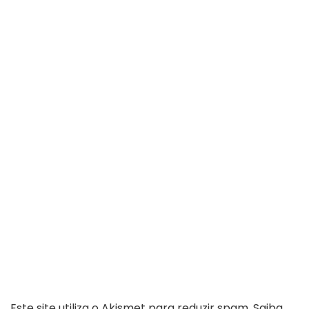
Este site utiliza o Akismet para reduzir spam.
Saiba