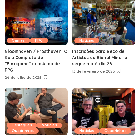
Games
RPG
Notícias
Gloomhaven / Frosthaven: O
Inscrições para Beco de
Guia Completo do
Artistas da Bienal Mineira
“Eurogame” com Alma de
seguem até dia 28
RPG
13 de fevereiro de 2025
24 de julho de 2025
Destaques
Notícias
Quadrinhos
Notícias
Quadrinhos