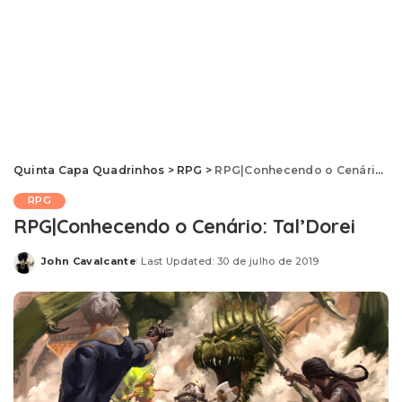
Quinta Capa Quadrinhos
>
RPG
>
RPG|Conhecendo o Cenário: Tal’Dorei
RPG
RPG|Conhecendo o Cenário: Tal’Dorei
John Cavalcante
Last Updated: 30 de julho de 2019
Posted
by