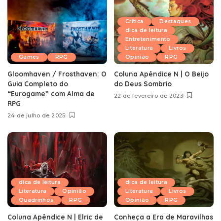
Crítica
Destaques
dica de leitura
Entretenimento
Literatura
Livros
Games
RPG
Opinião
RPG
Gloomhaven / Frosthaven: O
Coluna Apêndice N | O Beijo
Guia Completo do
do Deus Sombrio
“Eurogame” com Alma de
22 de fevereiro de 2023
RPG
24 de julho de 2025
dica de leitura
dica de leitura
Literatura
Opinião
Literatura
Livros
Quadrinhos
RPG
Opinião
RPG
Coluna Apêndice N | Elric de
Conheça a Era de Maravilhas