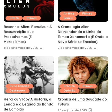
Análise
Filmes
Crítica
Filmes
Séries
Resenha: Alien: Romulus – A
A Cronologia Alien:
Ressurreição que
Desvendando a Linha do
Precisávamos (E
Tempo Xenomorfa (E Onde a
Merecíamos)
Nova Série se Encaixa)
8 de setembro de 2025
7 de setembro de 2025
Curiosidades
Crônica
Filmes
Destaques
Opinião
Herói ou Vilão? A História, a
Crônica de uma Saudade do
Lenda e o Legado do Bando
Futuro
de Lampião
28 de julho de 2025