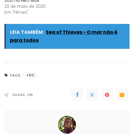
2021 na HBO Max
22 de maio de 2020
Em "Filmes"
LEIA TAMBÉM:
Sea of Thieves - O mar não é
para todos
DC
TAGS:
SHARE ON