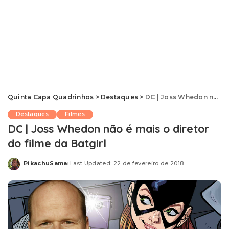
Quinta Capa Quadrinhos
>
Destaques
>
DC | Joss Whedon não é mais o diretor do filme da Batgirl
Destaques
Filmes
DC | Joss Whedon não é mais o diretor
do filme da Batgirl
PikachuSama
Last Updated: 22 de fevereiro de 2018
Posted
by