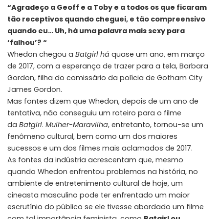
“Agradeço a Geoff e a Toby e a todos os que ficaram
tão receptivos quando cheguei, e tão compreensivo
quando eu… Uh, há uma palavra mais sexy para
‘falhou’? “
Whedon chegou a
Batgirl há
quase um ano, em março
de 2017, com a esperança de trazer para a tela, Barbara
Gordon, filha do comissário da polícia de Gotham City
James Gordon.
Mas fontes dizem que Whedon, depois de um ano de
tentativa, não conseguiu um roteiro para o filme
da
Batgirl
.
Mulher-Maravilha
, entretanto, tornou-se um
fenômeno cultural, bem como um dos maiores
sucessos e um dos filmes mais aclamados de 2017.
As fontes da indústria acrescentam que, mesmo
quando Whedon enfrentou problemas na história, no
ambiente de entretenimento cultural de hoje, um
cineasta masculino pode ter enfrentado um maior
escrutínio do público se ele tivesse abordado um filme
com tal importância feminista, como
Batgirl ou