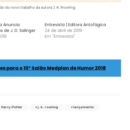
ão do novo trabalho da autora J. K. Rowling
ia Anuncia
Entrevista | Editora Antofágica
de J. D. Salinger
24 de abril de 2019
2019
Em "Entrevista"
ões para o 10º Salão Medplan de Humor 2018
Harry Potter
j. k. rowling
lançamento