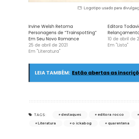
Logotipo usado para divulgaç
Irvine Welsh Retoma
Editora Todav
Personagens de “Trainspotting”
Relançamentos 
Em Seu Novo Romance
10 de abril de 
25 de abril de 2021
Em "Lista"
Em "Literatura"
LEIA TAMBÉM:
Estão abertas as inscriç
destaques
editora rocco
TAGS:
Literatura
o ickabog
quarentena