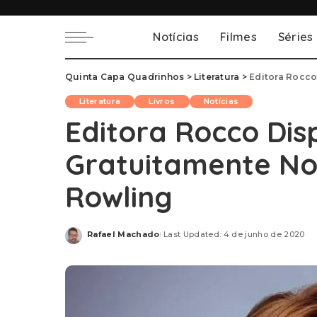
Notícias
Filmes
Séries
Quinta Capa Quadrinhos
>
Literatura
>
Editora Rocco
Literatura
Livros
Notícias
Editora Rocco Disp
Gratuitamente Nov
Rowling
Rafael Machado
Last Updated: 4 de junho de 2020
Posted
by