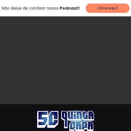
Não deixe de conferir nosso
Podcast!
Clica Aqui!