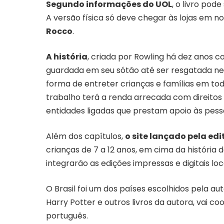
Segundo informações do UOL
, o livro pod
A versão física só deve chegar às lojas em n
Rocco
.
A história
, criada por Rowling há dez anos c
guardada em seu sótão até ser resgatada n
forma de entreter crianças e famílias em to
trabalho terá a renda arrecada com direitos 
entidades ligadas que prestam apoio às pesso
Além dos capítulos,
o site lançado pela ed
crianças de 7 a 12 anos, em cima da história
integrarão as edições impressas e digitais loc
O Brasil foi um dos países escolhidos pela au
Harry Potter e outros livros da autora, vai c
português.