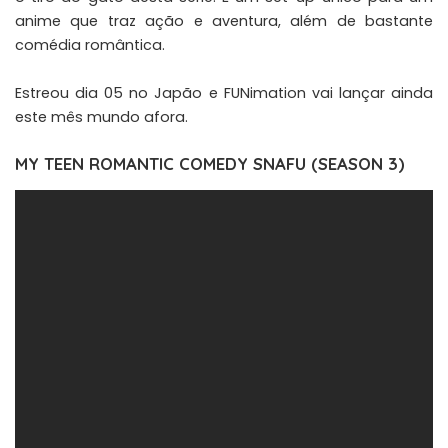
anime que traz ação e aventura, além de bastante
comédia romântica.
Estreou dia 05 no Japão e FUNimation vai lançar ainda
este mês mundo afora.
MY TEEN ROMANTIC COMEDY SNAFU (SEASON 3)