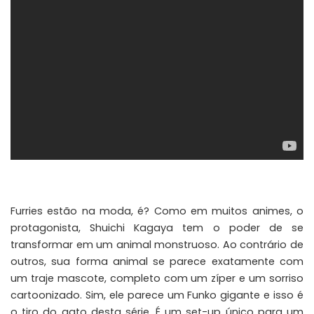
Furries estão na moda, é? Como em muitos animes, o
protagonista, Shuichi Kagaya tem o poder de se
transformar em um animal monstruoso. Ao contrário de
outros, sua forma animal se parece exatamente com
um traje mascote, completo com um zíper e um sorriso
cartoonizado. Sim, ele parece um Funko gigante e isso é
o tiro do gato desta série. É um set-up único para um