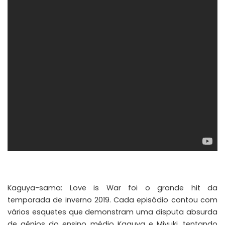
Kaguya-sama: Love is War foi o grande hit da
temporada de inverno 2019. Cada episódio contou com
vários esquetes que demonstram uma disputa absurda
de gênios do ensino médio Kaguya e Miyuki, tentando