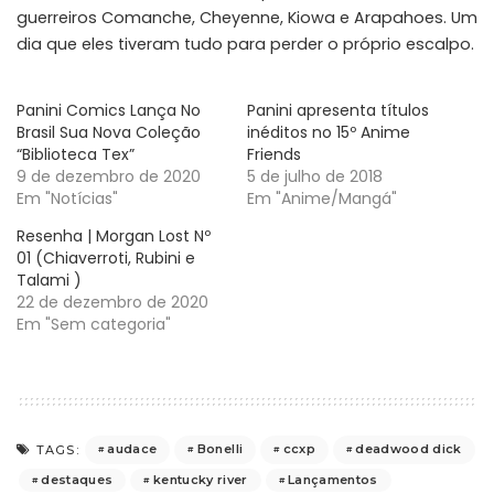
guerreiros Comanche, Cheyenne, Kiowa e Arapahoes. Um
dia que eles tiveram tudo para perder o próprio escalpo.
Panini Comics Lança No
Panini apresenta títulos
Brasil Sua Nova Coleção
inéditos no 15º Anime
“Biblioteca Tex”
Friends
9 de dezembro de 2020
5 de julho de 2018
Em "Notícias"
Em "Anime/Mangá"
Resenha | Morgan Lost Nº
01 (Chiaverroti, Rubini e
Talami )
22 de dezembro de 2020
Em "Sem categoria"
audace
Bonelli
ccxp
deadwood dick
TAGS:
destaques
kentucky river
Lançamentos