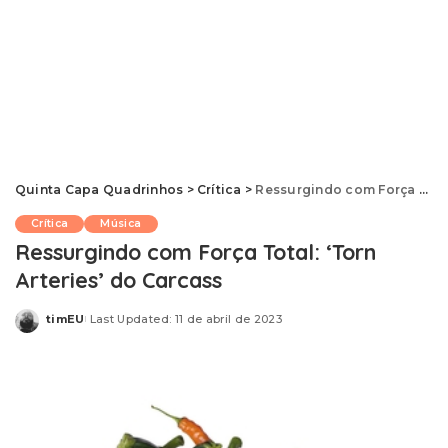
Quinta Capa Quadrinhos
>
Crítica
>
Ressurgindo com Força Total: ‘Torn Arteries’ do Carcass
Crítica
Música
Ressurgindo com Força Total: ‘Torn
Arteries’ do Carcass
timEU
Last Updated: 11 de abril de 2023
Posted
by