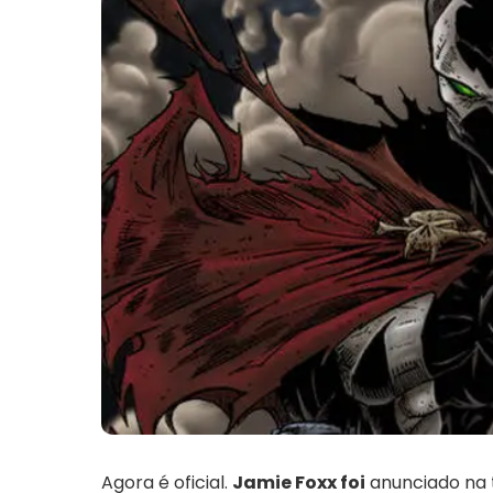
Agora é oficial.
Jamie Foxx foi
anunciado na 