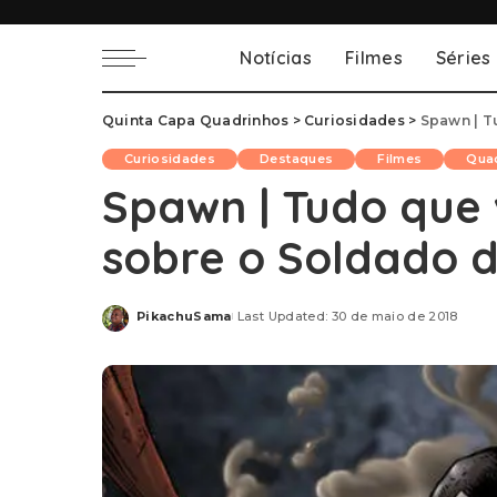
Notícias
Filmes
Séries
Quinta Capa Quadrinhos
>
Curiosidades
>
Spawn | T
Curiosidades
Destaques
Filmes
Qua
Spawn | Tudo que 
sobre o Soldado d
PikachuSama
Last Updated: 30 de maio de 2018
Posted
by