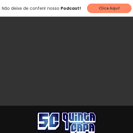
Não deixe de conferir nosso
Podcast!
Clica Aqui!